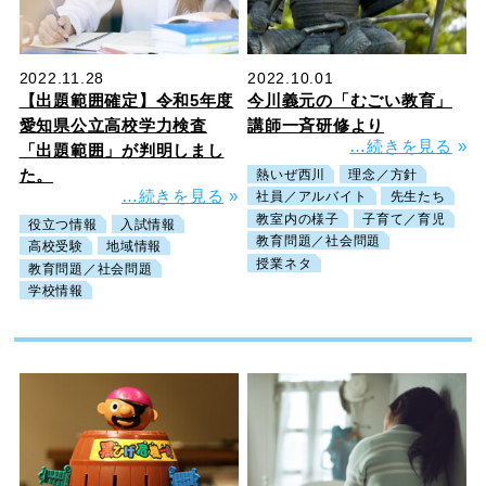
2022.11.28
2022.10.01
【出題範囲確定】令和5年度
今川義元の「むごい教育」
愛知県公立高校学力検査
講師一斉研修より
…続きを見る
»
「出題範囲」が判明しまし
た。
熱いぜ西川
理念／方針
…続きを見る
»
社員／アルバイト
先生たち
教室内の様子
子育て／育児
役立つ情報
入試情報
教育問題／社会問題
高校受験
地域情報
授業ネタ
教育問題／社会問題
学校情報