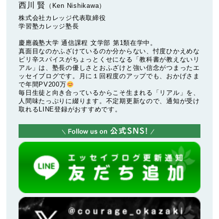
西川 賢
（Ken Nishikawa）
株式会社カレッジ代表取締役
学習塾カレッジ塾長
慶應義塾大学 通信課程 文学部 第1類在学中。
真面目なのかふざけているのか分からない、忖度ひかえめな
ピリ辛スパイスがちょっとくせになる「教科書が教えないリ
アル」は、塾長の優しさとおふざけと強い信念がつまったエ
ッセイブログです。月に１回程度のアップでも、おかげさま
で年間PV200万
毎日生徒と向き合っているからこそ生まれる「リアル」を、
人間味たっぷりに綴ります。不定期更新なので、通知が受け
取れるLINE登録がおすすめです。