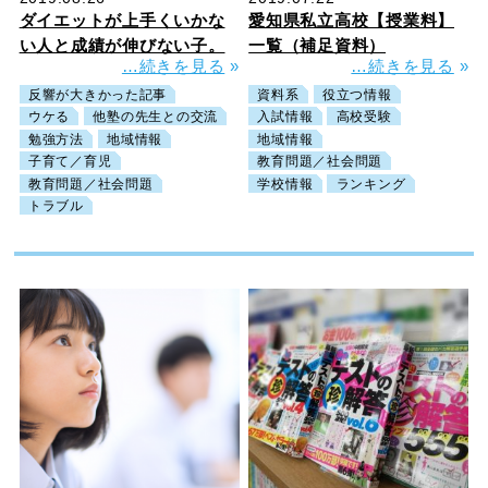
ダイエットが上手くいかな
愛知県私立高校【授業料】
い人と成績が伸びない子。
一覧（補足資料）
…続きを見る
»
…続きを見る
»
反響が大きかった記事
資料系
役立つ情報
ウケる
他塾の先生との交流
入試情報
高校受験
勉強方法
地域情報
地域情報
子育て／育児
教育問題／社会問題
教育問題／社会問題
学校情報
ランキング
トラブル