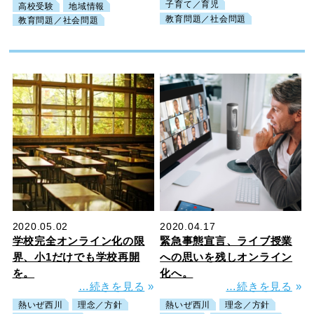
子育て／育児
高校受験
地域情報
教育問題／社会問題
教育問題／社会問題
2020.05.02
2020.04.17
学校完全オンライン化の限
緊急事態宣言、ライブ授業
界、小1だけでも学校再開
への思いを残しオンライン
を。
化へ。
…続きを見る
»
…続きを見る
»
熱いぜ西川
理念／方針
熱いぜ西川
理念／方針