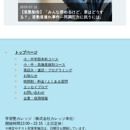
2026.07.11
【退塾勧告】「みんな辞めるけど、君はどうす
る？」退塾道連れ事件―同調圧力に抗うには。
トップページ
小・中学部本科コース
小・中・高徹底個別コース
英語Jr.・速読・プログラミング
お知らせ
時間割・料金 / よくある質問
エッセイブログ
お問い合わせ
企業・採用情報
学習塾カレッジ〈株式会社カレッジ本社〉
開校時間13:00～22:15〈土日定休〉
※検定やテスト対策実施日は、日曜日も開校しています。