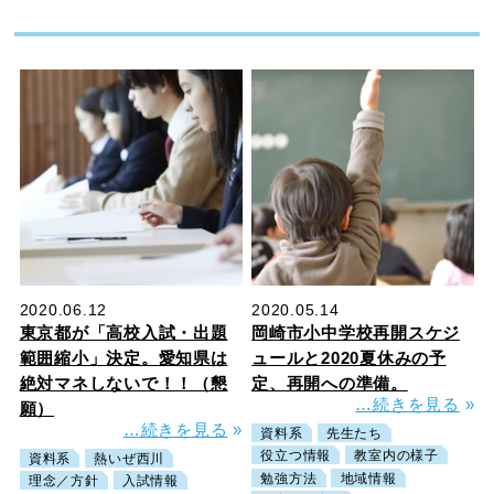
2020.06.12
2020.05.14
東京都が「高校入試・出題
岡崎市小中学校再開スケジ
範囲縮小」決定。愛知県は
ュールと2020夏休みの予
絶対マネしないで！！（懇
定、再開への準備。
…続きを見る
»
願）
…続きを見る
»
資料系
先生たち
役立つ情報
教室内の様子
資料系
熱いぜ西川
勉強方法
地域情報
理念／方針
入試情報