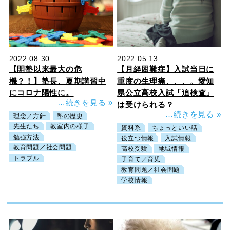
2022.08.30
2022.05.13
【開塾以来最大の危
【月経困難症】入試当日に
機？！】塾長、夏期講習中
重度の生理痛、、、。愛知
にコロナ陽性に。
県公立高校入試「追検査」
…続きを見る
»
は受けられる？
…続きを見る
»
理念／方針
塾の歴史
先生たち
教室内の様子
資料系
ちょっといい話
勉強方法
役立つ情報
入試情報
教育問題／社会問題
高校受験
地域情報
トラブル
子育て／育児
教育問題／社会問題
学校情報