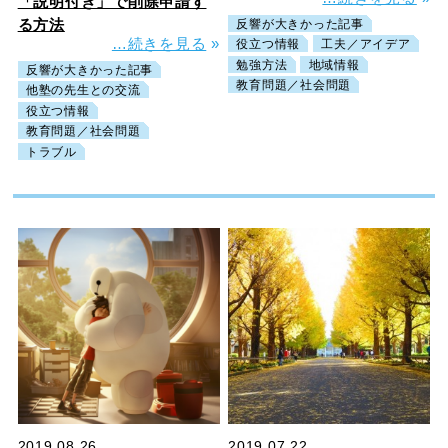
「説明付き」で削除申請す
る方法
反響が大きかった記事
…続きを見る
»
役立つ情報
工夫／アイデア
勉強方法
地域情報
反響が大きかった記事
教育問題／社会問題
他塾の先生との交流
役立つ情報
教育問題／社会問題
トラブル
2019.08.26
2019.07.22