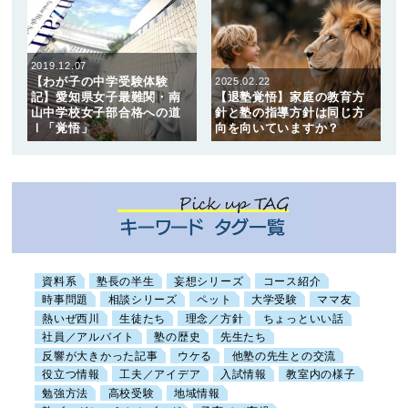
2019.12.07
【わが子の中学受験体験
2025.02.22
記】愛知県女子最難関・南
【退塾覚悟】家庭の教育方
山中学校女子部合格への道
針と塾の指導方針は同じ方
Ⅰ「覚悟」
向を向いていますか？
資料系
塾長の半生
妄想シリーズ
コース紹介
時事問題
相談シリーズ
ペット
大学受験
ママ友
熱いぜ西川
生徒たち
理念／方針
ちょっといい話
社員／アルバイト
塾の歴史
先生たち
反響が大きかった記事
ウケる
他塾の先生との交流
役立つ情報
工夫／アイデア
入試情報
教室内の様子
勉強方法
高校受験
地域情報