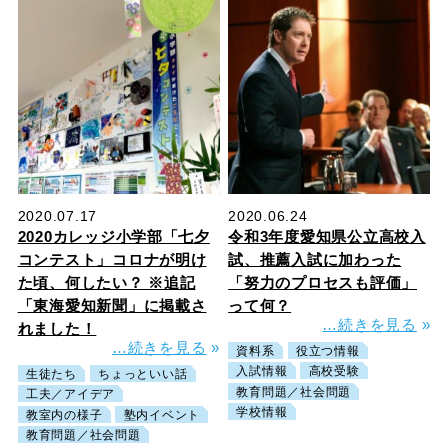
2020.07.17
2020.06.24
2020カレッジ小学部「七夕
令和3年度愛知県公立高校入
コンテスト」コロナが明け
試、推薦入試に加わった
た頃、何したい？ ※追記
「努力のプロセスも評価」
「東海愛知新聞」に掲載さ
って何？
…続きを見る
»
れました！
…続きを見る
»
資料系
役立つ情報
入試情報
高校受験
生徒たち
ちょっといい話
教育問題／社会問題
工夫／アイデア
学校情報
教室内の様子
塾内イベント
教育問題／社会問題