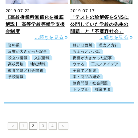
2019.07.22
2019.07.17
【高校授業料無償化を徹底
「テストの珍解答をSNSに
解説】 高等学校等就学支援
公開していた学校の先生の
金制度
問題」と「不寛容社会」
…続きを見る
»
…続きを見る
»
資料系
熱いぜ西川
理念／方針
反響が大きかった記事
ちょっといい話
役立つ情報
入試情報
反響が大きかった記事
高校受験
地域情報
ウケる
工夫／アイデア
教育問題／社会問題
子育て／育児
学校情報
本・商品の紹介
教育問題／社会問題
トラブル
授業ネタ
＜
1
2
3
4
＞