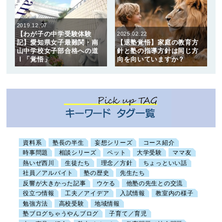
2019.12.07
【わが子の中学受験体験
2025.02.22
記】愛知県女子最難関・南
【退塾覚悟】家庭の教育方
山中学校女子部合格への道
針と塾の指導方針は同じ方
Ⅰ「覚悟」
向を向いていますか？
資料系
塾長の半生
妄想シリーズ
コース紹介
時事問題
相談シリーズ
ペット
大学受験
ママ友
熱いぜ西川
生徒たち
理念／方針
ちょっといい話
社員／アルバイト
塾の歴史
先生たち
反響が大きかった記事
ウケる
他塾の先生との交流
役立つ情報
工夫／アイデア
入試情報
教室内の様子
勉強方法
高校受験
地域情報
塾ブログちゃうやんブログ
子育て／育児