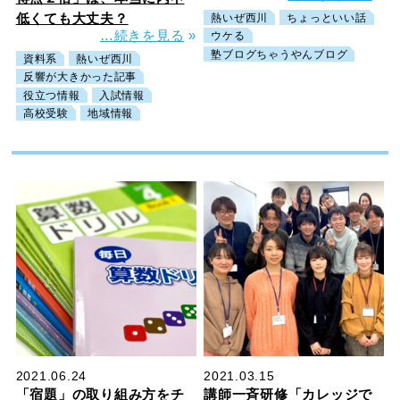
低くても大丈夫？
熱いぜ西川
ちょっといい話
…続きを見る
»
ウケる
塾ブログちゃうやんブログ
資料系
熱いぜ西川
反響が大きかった記事
役立つ情報
入試情報
高校受験
地域情報
2021.06.24
2021.03.15
「宿題」の取り組み方をチ
講師一斉研修「カレッジで