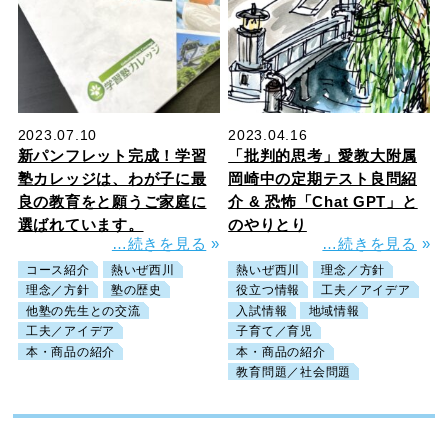
2023.07.10
2023.04.16
新パンフレット完成！学習
「批判的思考」愛教大附属
塾カレッジは、わが子に最
岡崎中の定期テスト良問紹
良の教育をと願うご家庭に
介 & 恐怖「Chat GPT」と
選ばれています。
のやりとり
…続きを見る
»
…続きを見る
»
コース紹介
熱いぜ西川
熱いぜ西川
理念／方針
理念／方針
塾の歴史
役立つ情報
工夫／アイデア
他塾の先生との交流
入試情報
地域情報
工夫／アイデア
子育て／育児
本・商品の紹介
本・商品の紹介
教育問題／社会問題