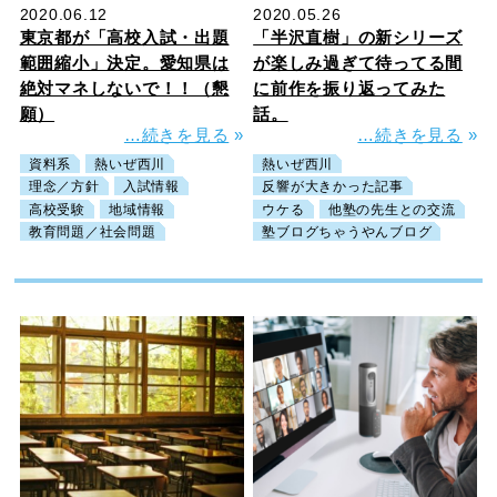
2020.06.12
2020.05.26
東京都が「高校入試・出題
「半沢直樹」の新シリーズ
範囲縮小」決定。愛知県は
が楽しみ過ぎて待ってる間
絶対マネしないで！！（懇
に前作を振り返ってみた
願）
話。
…続きを見る
»
…続きを見る
»
資料系
熱いぜ西川
熱いぜ西川
理念／方針
入試情報
反響が大きかった記事
高校受験
地域情報
ウケる
他塾の先生との交流
教育問題／社会問題
塾ブログちゃうやんブログ