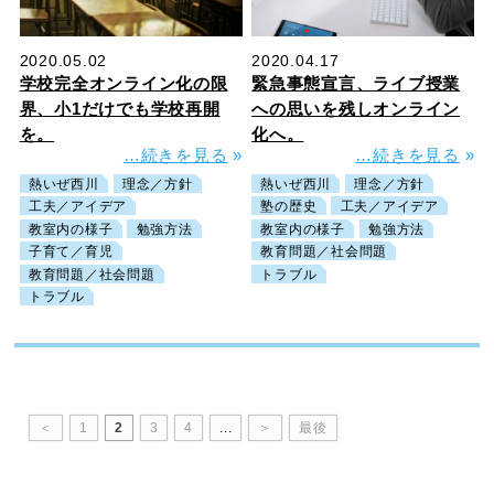
2020.05.02
2020.04.17
学校完全オンライン化の限
緊急事態宣言、ライブ授業
界、小1だけでも学校再開
への思いを残しオンライン
を。
化へ。
…続きを見る
»
…続きを見る
»
熱いぜ西川
理念／方針
熱いぜ西川
理念／方針
工夫／アイデア
塾の歴史
工夫／アイデア
教室内の様子
勉強方法
教室内の様子
勉強方法
子育て／育児
教育問題／社会問題
教育問題／社会問題
トラブル
トラブル
＜
1
2
3
4
...
＞
最後