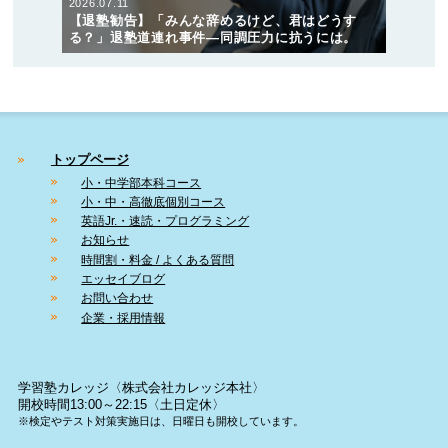
2026.07.11
【退塾勧告】「みんな辞めるけど、君はどうす
る？」退塾道連れ事件―同調圧力に抗うには。
トップページ
小・中学部本科コース
小・中・高徹底個別コース
英語Jr.・速読・プログラミング
お知らせ
時間割・料金 / よくある質問
エッセイブログ
お問い合わせ
企業・採用情報
学習塾カレッジ〈株式会社カレッジ本社〉
開校時間13:00～22:15〈土日定休〉
※検定やテスト対策実施日は、日曜日も開校しています。