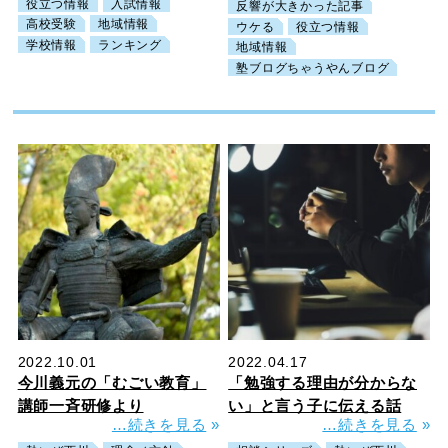
役立つ情報
入試情報
反響が大きかった記事
高校受験
地域情報
ウケる
役立つ情報
学校情報
ランキング
地域情報
塾ブログちゃうやんブログ
2022.10.01
2022.04.17
今川義元の「むごい教育」
「勉強する理由が分からな
講師一斉研修より
い」と言う子に伝える話
…続きを見る
»
…続きを見る
»