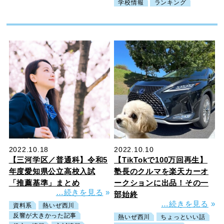
学校情報
ランキング
2022.10.18
2022.10.10
【三河学区／普通科】令和5
【TikTokで100万回再生】
年度愛知県公立高校入試
塾長のクルマを楽天カーオ
「推薦基準」まとめ
ークションに出品！その一
…続きを見る
»
部始終
…続きを見る
»
資料系
熱いぜ西川
反響が大きかった記事
熱いぜ西川
ちょっといい話