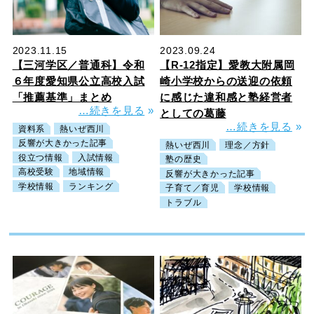
2023.11.15
2023.09.24
【三河学区／普通科】令和
【R-12指定】愛教大附属岡
６年度愛知県公立高校入試
崎小学校からの送迎の依頼
「推薦基準」まとめ
に感じた違和感と塾経営者
…続きを見る
»
としての葛藤
…続きを見る
»
資料系
熱いぜ西川
反響が大きかった記事
熱いぜ西川
理念／方針
役立つ情報
入試情報
塾の歴史
高校受験
地域情報
反響が大きかった記事
学校情報
ランキング
子育て／育児
学校情報
トラブル