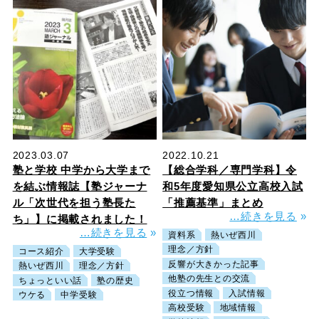
2023.03.07
2022.10.21
塾と学校 中学から大学まで
【総合学科／専門学科】令
を結ぶ情報誌【塾ジャーナ
和5年度愛知県公立高校入試
ル「次世代を担う塾長た
「推薦基準」まとめ
…続きを見る
»
ち」】に掲載されました！
…続きを見る
»
資料系
熱いぜ西川
理念／方針
コース紹介
大学受験
反響が大きかった記事
熱いぜ西川
理念／方針
他塾の先生との交流
ちょっといい話
塾の歴史
役立つ情報
入試情報
ウケる
中学受験
高校受験
地域情報