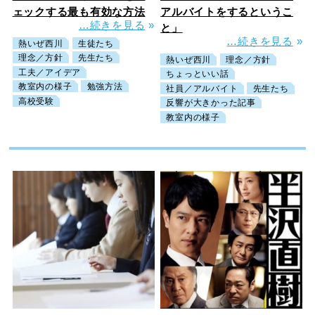
ェックする最も有効な方法
アルバイトをするというこ
…続きを見る
»
と」
…続きを見る
»
熱いぜ西川
生徒たち
理念／方針
先生たち
熱いぜ西川
理念／方針
工夫／アイデア
ちょっといい話
教室内の様子
勉強方法
社員／アルバイト
先生たち
高校受験
反響が大きかった記事
教室内の様子