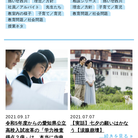
熱いぜ西川
理念／方針
相談シリーズ
熱いぜ西川
社員／アルバイト
先生たち
理念／方針
子育て／育児
教室内の様子
子育て／育児
教育問題／社会問題
教育問題／社会問題
授業ネタ
2021.09.17
2021.07.07
令和5年度からの愛知県公立
【実話】七夕の願いはかな
高校入試改革の「学力検査
う【涙腺崩壊】
…続きを見る
»
得点２倍」は、本当に内申