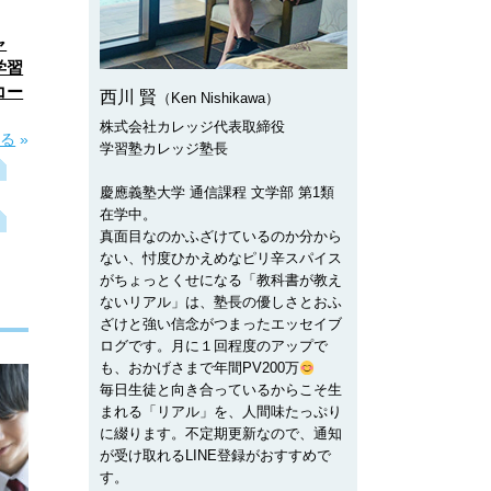
ャ
学習
コー
西川 賢
（Ken Nishikawa）
株式会社カレッジ代表取締役
見る
»
学習塾カレッジ塾長
慶應義塾大学 通信課程 文学部 第1類
在学中。
真面目なのかふざけているのか分から
ない、忖度ひかえめなピリ辛スパイス
がちょっとくせになる「教科書が教え
ないリアル」は、塾長の優しさとおふ
ざけと強い信念がつまったエッセイブ
ログです。月に１回程度のアップで
も、おかげさまで年間PV200万
毎日生徒と向き合っているからこそ生
まれる「リアル」を、人間味たっぷり
に綴ります。不定期更新なので、通知
が受け取れるLINE登録がおすすめで
す。