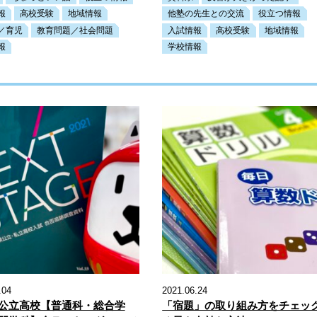
報
高校受験
地域情報
他塾の先生との交流
役立つ情報
／育児
教育問題／社会問題
入試情報
高校受験
地域情報
報
学校情報
.04
2021.06.24
公立高校【普通科・総合学
「宿題」の取り組み方をチェッ