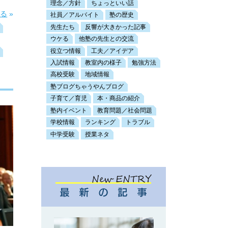
理念／方針
ちょっといい話
見る
»
社員／アルバイト
塾の歴史
先生たち
反響が大きかった記事
ウケる
他塾の先生との交流
役立つ情報
工夫／アイデア
入試情報
教室内の様子
勉強方法
高校受験
地域情報
塾ブログちゃうやんブログ
子育て／育児
本・商品の紹介
塾内イベント
教育問題／社会問題
学校情報
ランキング
トラブル
中学受験
授業ネタ