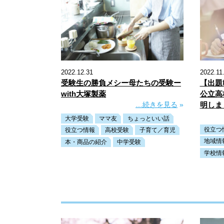
2022.12.31
2022.11
受験生の勝負メシー母たちの受験ー
【出題
with大塚製薬
公立高
…続きを見る
»
明しま
大学受験
ママ友
ちょっといい話
役立つ
役立つ情報
高校受験
子育て／育児
地域情
本・商品の紹介
中学受験
学校情