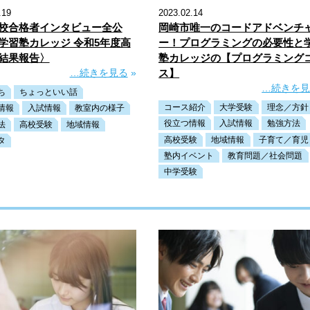
.19
2023.02.14
校合格者インタビュー全公
岡崎市唯一のコードアドベンチ
学習塾カレッジ 令和5年度高
ー！プログラミングの必要性と
結果報告〉
塾カレッジの【プログラミング
…続きを見る
»
ス】
…続きを
ち
ちょっといい話
コース紹介
大学受験
理念／方針
情報
入試情報
教室内の様子
役立つ情報
入試情報
勉強方法
法
高校受験
地域情報
高校受験
地域情報
子育て／育児
タ
塾内イベント
教育問題／社会問題
中学受験