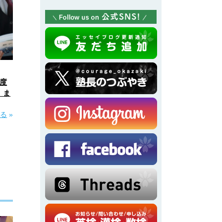
度
」ま
見る
»