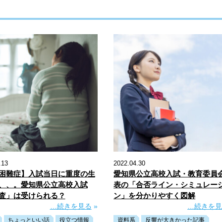
.13
2022.04.30
困難症】入試当日に重度の生
愛知県公立高校入試・教育委員
、、。愛知県公立高校入試
表の「合否ライン・シミュレー
査」は受けられる？
ン」を分かりやすく図解
…続きを見る
»
…続きを
ちょっといい話
役立つ情報
資料系
反響が大きかった記事