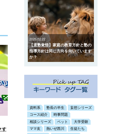
2025.02.22
【退塾覚悟】家庭の教育方針と塾の
指導方針は同じ方向を向いています
か？
資料系
塾長の半生
妄想シリーズ
コース紹介
時事問題
相談シリーズ
ペット
大学受験
クす
ママ友
熱いぜ西川
生徒たち