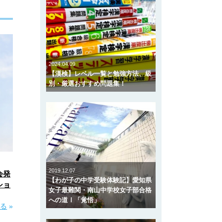
2024.04.09
【漢検】レベル一覧と勉強方法、級
別・厳選おすすめ問題集！
2019.12.07
会発
【わが子の中学受験体験記】愛知県
ショ
女子最難関・南山中学校女子部合格
への道Ⅰ「覚悟」
見る
»