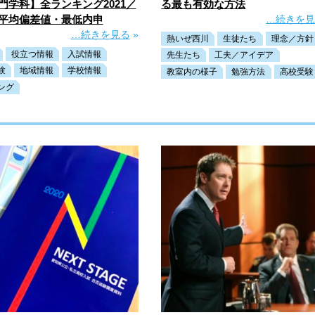
門学科】全ランキング2021／
る最も有効な方法
平均偏差値・最低内申
…続きを
…続きを見る
»
熱いぜ西川
生徒たち
理念／方針
役立つ情報
入試情報
先生たち
工夫／アイデア
験
地域情報
学校情報
教室内の様子
勉強方法
高校受験
ング