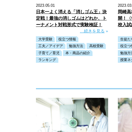
2023.05.01
2023.03
日本一よく消える「消しゴム王」決
岡崎高
定戦！最強の消しゴムはどれか、ト
開！〈
ーナメント対戦形式で実験検証！
校入試
…続きを見る
»
大学受験
役立つ情報
生徒た
工夫／アイデア
勉強方法
高校受験
役立つ
子育て／育児
本・商品の紹介
勉強方
ランキング
授業ネ