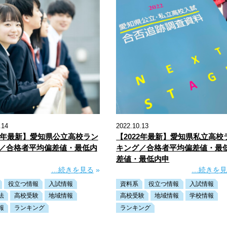
.14
2022.10.13
22年最新】愛知県公立高校ラン
【2022年最新】愛知県私立高校
／合格者平均偏差値・最低内
キング／合格者平均偏差値・最
差値・最低内申
…続きを見る
»
…続きを
役立つ情報
入試情報
資料系
役立つ情報
入試情報
法
高校受験
地域情報
高校受験
地域情報
学校情報
報
ランキング
ランキング