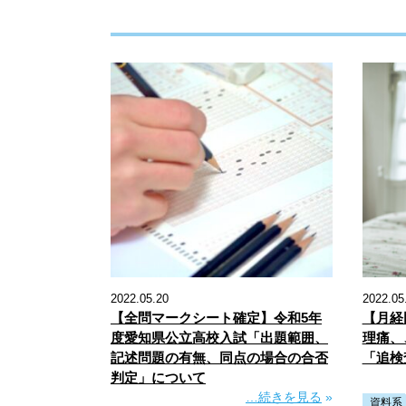
2022.05.20
2022.05
【全問マークシート確定】令和5年
【月経
度愛知県公立高校入試「出題範囲、
理痛、
記述問題の有無、同点の場合の合否
「追検
判定」について
…続きを見る
»
資料系