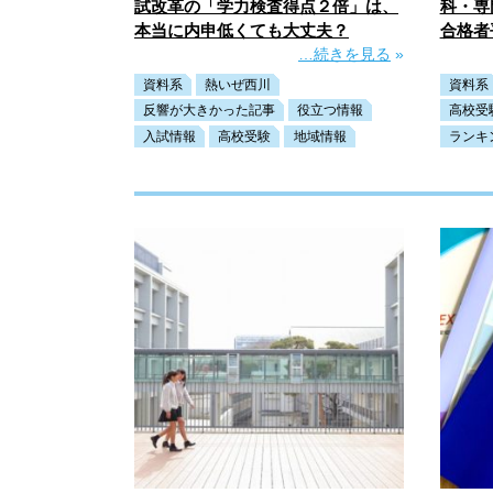
試改革の「学力検査得点２倍」は、
科・専
本当に内申低くても大丈夫？
合格者
…続きを見る
»
資料系
熱いぜ西川
資料系
反響が大きかった記事
役立つ情報
高校受
入試情報
高校受験
地域情報
ランキ