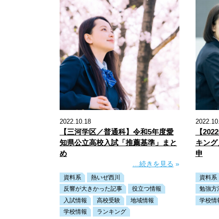
2022.10.18
2022.10
【三河学区／普通科】令和5年度愛
【20
知県公立高校入試「推薦基準」まと
キング
め
申
…続きを見る
»
資料系
熱いぜ西川
資料系
反響が大きかった記事
役立つ情報
勉強方
入試情報
高校受験
地域情報
学校情
学校情報
ランキング