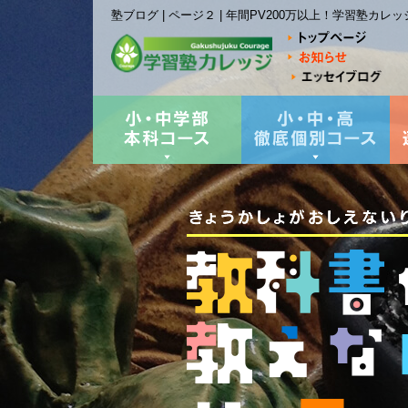
塾ブログ | ページ２ | 年間PV200万以上！学習塾カ