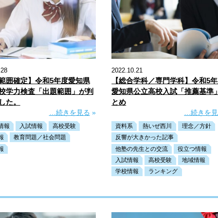
.28
2022.10.21
範囲確定】令和5年度愛知県
【総合学科／専門学科】令和5年
校学力検査「出題範囲」が判
愛知県公立高校入試「推薦基準
した。
とめ
…続きを見る
»
…続きを
情報
入試情報
高校受験
資料系
熱いぜ西川
理念／方針
報
教育問題／社会問題
反響が大きかった記事
報
他塾の先生との交流
役立つ情報
入試情報
高校受験
地域情報
学校情報
ランキング