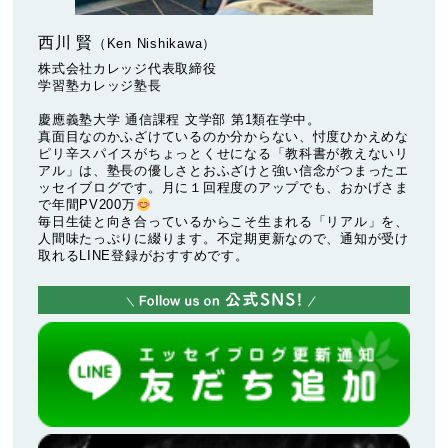
西川 賢
（Ken Nishikawa）
株式会社カレッジ代表取締役
学習塾カレッジ塾長
慶應義塾大学 通信課程 文学部 第1類在学中。
真面目なのかふざけているのか分からない、忖度ひかえめな
ピリ辛スパイスがちょっとくせになる「教科書が教えないリ
アル」は、塾長の優しさとおふざけと強い信念がつまったエ
ッセイブログです。月に１回程度のアップでも、おかげさま
で年間PV200万
毎日生徒と向き合っているからこそ生まれる「リアル」を、
人間味たっぷりに綴ります。不定期更新なので、通知が受け
取れるLINE登録がおすすめです。