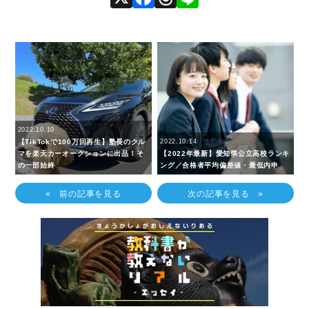
2022.10.10
【TikTokで100万回再生】塾長のクル
2022.10.14
マを楽天カーオークションに出品！そ
【2022年最新】愛知県公立高校ランキ
の一部始終
ング／合格者平均偏差値・最低内申
« 前の記事を見る
次の記事を見る »