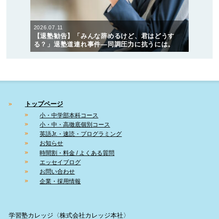
2026.07.11
【退塾勧告】「みんな辞めるけど、君はどうす
る？」退塾道連れ事件―同調圧力に抗うには。
トップページ
小・中学部本科コース
小・中・高徹底個別コース
英語Jr.・速読・プログラミング
お知らせ
時間割・料金 / よくある質問
エッセイブログ
お問い合わせ
企業・採用情報
学習塾カレッジ〈株式会社カレッジ本社〉