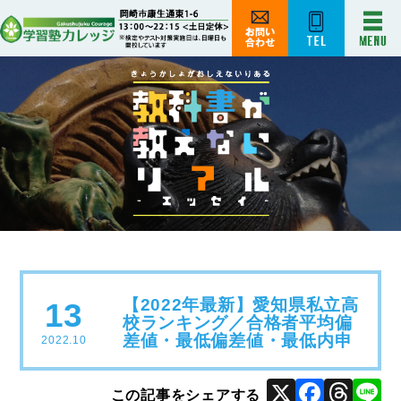
【2022年最新】愛知県私立高
13
校ランキング／合格者平均偏
差値・最低偏差値・最低内申
2022.10
X
Face
Thr
L