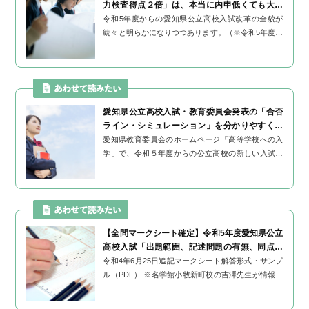
力検査得点２倍」は、本当に内申低くても大丈
夫？
令和5年度からの愛知県公立高校入試改革の全貌が
続々と明らかになりつつあります。（※令和5年度入
試＝2021年現在中2生が受ける入試） すでに発表さ
れていたものとしては 学力検査...
愛知県公立高校入試・教育委員会発表の「合否
ライン・シミュレーション」を分かりやすく図
解
愛知県教育委員会のホームページ「高等学校への入
学」で、令和５年度からの公立高校の新しい入試制
度について追加の発表がありました。 それはそうで
すね、令和５年度といえば、...
【全問マークシート確定】令和5年度愛知県公立
高校入試「出題範囲、記述問題の有無、同点の
場合の合否判定」について
令和4年6月25日追記マークシート解答形式・サンプ
ル（PDF） ※名学館小牧新町校の吉澤先生が情報提
供してくださいました。ありがとうございました！--
--------------令和5年度愛知県公立...