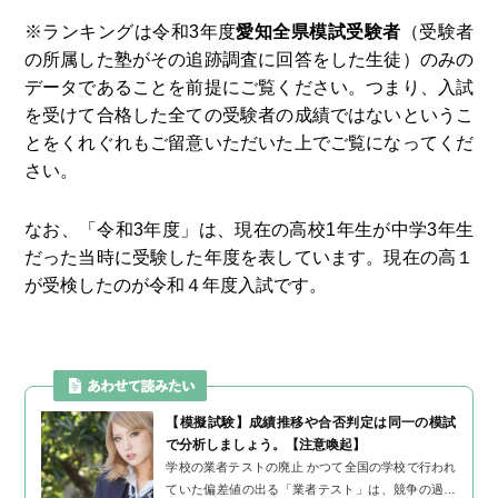
※ランキングは令和3年度
愛知全県模試受験者
（受験者
の所属した塾がその追跡調査に回答をした生徒）のみの
データであることを前提にご覧ください。つまり、入試
を受けて合格した全ての受験者の成績ではないというこ
とをくれぐれもご留意いただいた上でご覧になってくだ
さい。
なお、「令和3年度」は、現在の高校1年生が中学3年生
だった当時に受験した年度を表しています。現在の高１
が受検したのが令和４年度入試です。
【模擬試験】成績推移や合否判定は同一の模試
で分析しましょう。【注意喚起】
学校の業者テストの廃止 かつて全国の学校で行われ
ていた偏差値の出る「業者テスト」は、競争の過熱