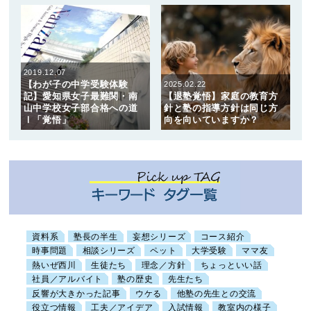
2019.12.07
【わが子の中学受験体験
2025.02.22
記】愛知県女子最難関・南
【退塾覚悟】家庭の教育方
山中学校女子部合格への道
針と塾の指導方針は同じ方
Ⅰ「覚悟」
向を向いていますか？
資料系
塾長の半生
妄想シリーズ
コース紹介
時事問題
相談シリーズ
ペット
大学受験
ママ友
熱いぜ西川
生徒たち
理念／方針
ちょっといい話
社員／アルバイト
塾の歴史
先生たち
反響が大きかった記事
ウケる
他塾の先生との交流
役立つ情報
工夫／アイデア
入試情報
教室内の様子