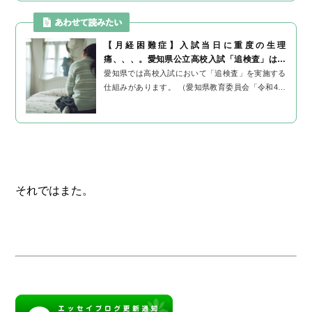
【月経困難症】入試当日に重度の生理
痛、、、。愛知県公立高校入試「追検査」は受
けられる？
愛知県では高校入試において「追検査」を実施する
仕組みがあります。 （愛知県教育委員会「令和4年
度愛知県公立高校入試（全日制課程）における新型
コロナウイルス感染症への対応」より...
それではまた。