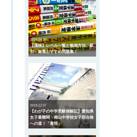
2024.04.09
【漢検】レベル一覧と勉強方法、級
別・厳選おすすめ問題集！
2019.12.07
【わが子の中学受験体験記】愛知県
女子最難関・南山中学校女子部合格
への道Ⅰ「覚悟」