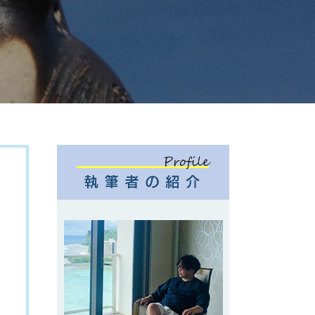
ook
eads
ne