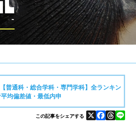
【普通科・総合学科・専門学科】全ランキン
格者平均偏差値・最低内申
X
Faceb
Thr
Li