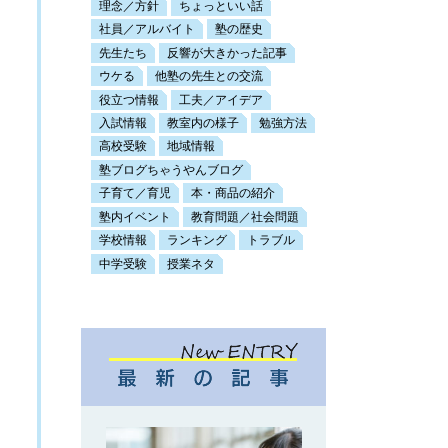
理念／方針
ちょっといい話
社員／アルバイト
塾の歴史
先生たち
反響が大きかった記事
ウケる
他塾の先生との交流
役立つ情報
工夫／アイデア
入試情報
教室内の様子
勉強方法
高校受験
地域情報
塾ブログちゃうやんブログ
子育て／育児
本・商品の紹介
塾内イベント
教育問題／社会問題
学校情報
ランキング
トラブル
中学受験
授業ネタ