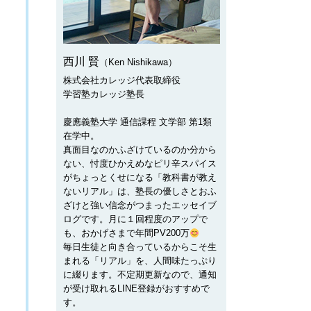
西川 賢
（Ken Nishikawa）
株式会社カレッジ代表取締役
学習塾カレッジ塾長
慶應義塾大学 通信課程 文学部 第1類
在学中。
真面目なのかふざけているのか分から
ない、忖度ひかえめなピリ辛スパイス
がちょっとくせになる「教科書が教え
ないリアル」は、塾長の優しさとおふ
ざけと強い信念がつまったエッセイブ
ログです。月に１回程度のアップで
も、おかげさまで年間PV200万
毎日生徒と向き合っているからこそ生
まれる「リアル」を、人間味たっぷり
に綴ります。不定期更新なので、通知
が受け取れるLINE登録がおすすめで
す。