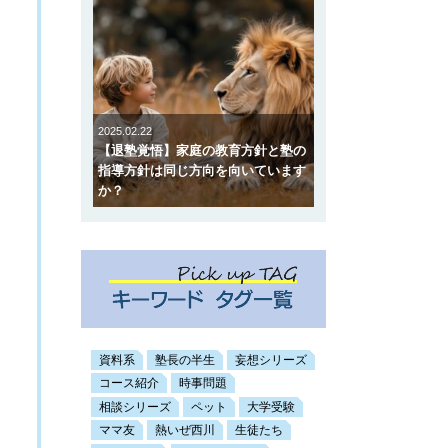
2025.02.22
【退塾覚悟】家庭の教育方針と塾の
指導方針は同じ方向を向いています
か？
資料系
塾長の半生
妄想シリーズ
コース紹介
時事問題
相談シリーズ
ペット
大学受験
ママ友
熱いぜ西川
生徒たち