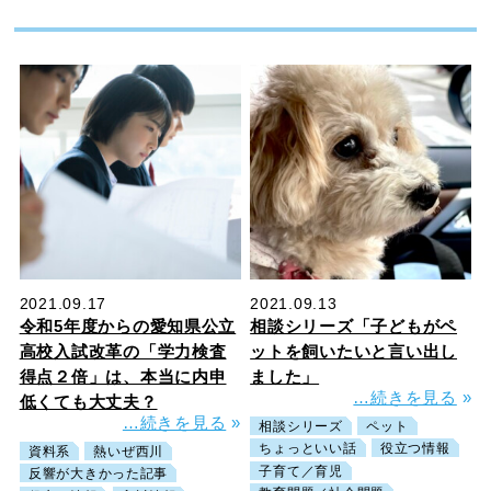
2021.09.17
2021.09.13
令和5年度からの愛知県公立
相談シリーズ「子どもがペ
高校入試改革の「学力検査
ットを飼いたいと言い出し
得点２倍」は、本当に内申
ました」
…続きを見る
»
低くても大丈夫？
…続きを見る
»
相談シリーズ
ペット
ちょっといい話
役立つ情報
資料系
熱いぜ西川
子育て／育児
反響が大きかった記事