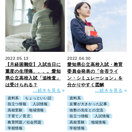
2022.05.13
2022.04.30
【月経困難症】入試当日に
愛知県公立高校入試・教育
重度の生理痛、、、。愛知
委員会発表の「合否ライ
県公立高校入試「追検査」
ン・シミュレーション」を
は受けられる？
分かりやすく図解
…続きを見る
»
…続きを見る
»
資料系
ちょっといい話
資料系
役立つ情報
入試情報
反響が大きかった記事
高校受験
地域情報
他塾の先生との交流
子育て／育児
役立つ情報
入試情報
教育問題／社会問題
高校受験
地域情報
学校情報
学校情報