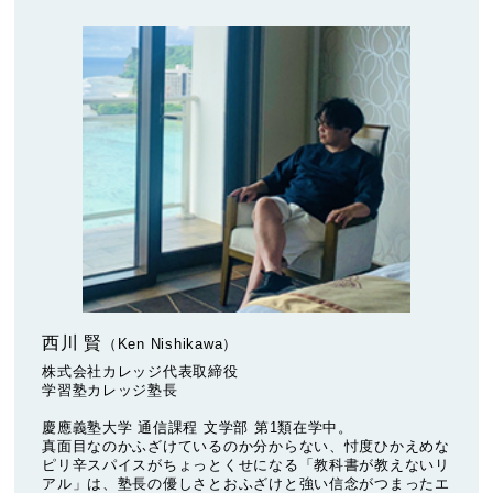
西川 賢
（Ken Nishikawa）
株式会社カレッジ代表取締役
学習塾カレッジ塾長
慶應義塾大学 通信課程 文学部 第1類在学中。
真面目なのかふざけているのか分からない、忖度ひかえめな
ピリ辛スパイスがちょっとくせになる「教科書が教えないリ
アル」は、塾長の優しさとおふざけと強い信念がつまったエ