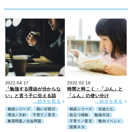
2022.04.17
2022.02.18
「勉強する理由が分からな
時間と時こく・「ぷん」と
い」と言う子に伝える話
「ふん」の使い分け
…続きを見る
»
…続きを見る
»
相談シリーズ
熱いぜ西川
相談シリーズ
生徒たち
理念／方針
子育て／育児
役立つ情報
勉強方法
教育問題／社会問題
子育て／育児
塾内イベント
授業ネタ