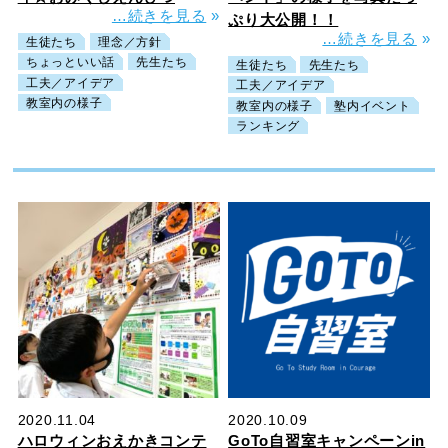
…続きを見る
»
ぷり大公開！！
…続きを見る
»
生徒たち
理念／方針
ちょっといい話
先生たち
生徒たち
先生たち
工夫／アイデア
工夫／アイデア
教室内の様子
教室内の様子
塾内イベント
ランキング
2020.11.04
2020.10.09
ハロウィンおえかきコンテ
GoTo自習室キャンペーンin