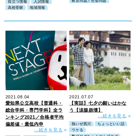
教育問題／社会問題
役立つ情報
入試情報
高校受験
地域情報
2021.08.04
2021.07.07
愛知県公立高校【普通科・
【実話】七夕の願いはかな
総合学科・専門学科】全ラ
う【涙腺崩壊】
…続きを見る
»
ンキング2021／合格者平均
偏差値・最低内申
熱いぜ西川
ちょっといい話
…続きを見る
»
ウケる