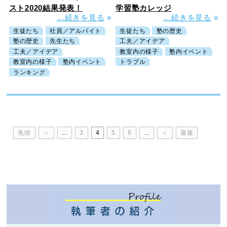
スト2020結果発表！
学習塾カレッジ
…続きを見る
»
…続きを見る
»
生徒たち
社員／アルバイト
生徒たち
塾の歴史
塾の歴史
先生たち
工夫／アイデア
工夫／アイデア
教室内の様子
塾内イベント
教室内の様子
塾内イベント
トラブル
ランキング
先頭
＜
...
3
4
5
6
...
＞
最後