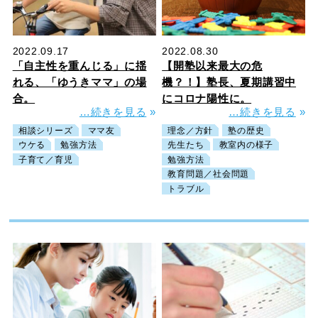
2022.09.17
2022.08.30
「自主性を重んじる」に揺
【開塾以来最大の危
れる、「ゆうきママ」の場
機？！】塾長、夏期講習中
合。
にコロナ陽性に。
…続きを見る
»
…続きを見る
»
相談シリーズ
ママ友
理念／方針
塾の歴史
ウケる
勉強方法
先生たち
教室内の様子
子育て／育児
勉強方法
教育問題／社会問題
トラブル