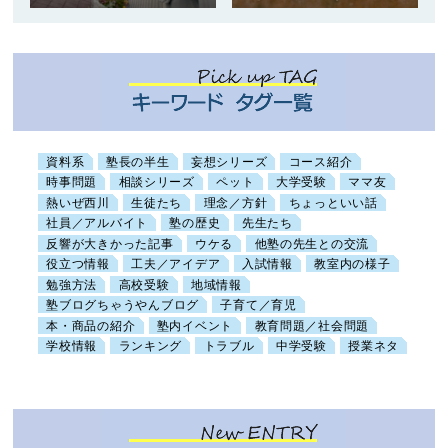
資料系
塾長の半生
妄想シリーズ
コース紹介
時事問題
相談シリーズ
ペット
大学受験
ママ友
熱いぜ西川
生徒たち
理念／方針
ちょっといい話
社員／アルバイト
塾の歴史
先生たち
反響が大きかった記事
ウケる
他塾の先生との交流
役立つ情報
工夫／アイデア
入試情報
教室内の様子
勉強方法
高校受験
地域情報
塾ブログちゃうやんブログ
子育て／育児
本・商品の紹介
塾内イベント
教育問題／社会問題
学校情報
ランキング
トラブル
中学受験
授業ネタ