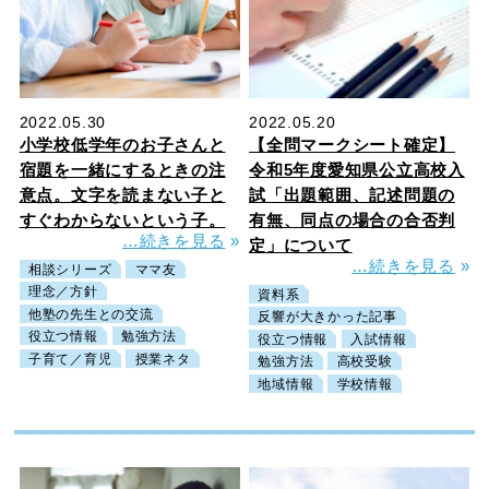
2022.05.30
2022.05.20
小学校低学年のお子さんと
【全問マークシート確定】
宿題を一緒にするときの注
令和5年度愛知県公立高校入
意点。文字を読まない子と
試「出題範囲、記述問題の
すぐわからないという子。
有無、同点の場合の合否判
…続きを見る
»
定」について
…続きを見る
»
相談シリーズ
ママ友
理念／方針
資料系
他塾の先生との交流
反響が大きかった記事
役立つ情報
勉強方法
役立つ情報
入試情報
子育て／育児
授業ネタ
勉強方法
高校受験
地域情報
学校情報