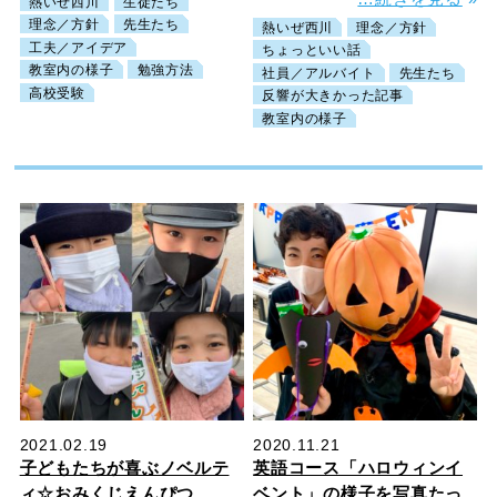
熱いぜ西川
生徒たち
理念／方針
先生たち
熱いぜ西川
理念／方針
工夫／アイデア
ちょっといい話
教室内の様子
勉強方法
社員／アルバイト
先生たち
高校受験
反響が大きかった記事
教室内の様子
2021.02.19
2020.11.21
子どもたちが喜ぶノベルテ
英語コース「ハロウィンイ
ィ☆おみくじえんぴつ
ベント」の様子を写真たっ