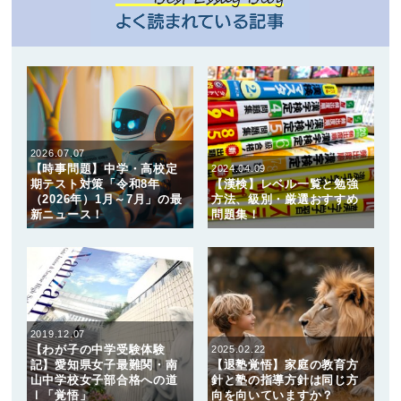
2026.07.07
【時事問題】中学・高校定
2024.04.09
期テスト対策「令和8年
【漢検】レベル一覧と勉強
（2026年）1月～7月」の最
方法、級別・厳選おすすめ
新ニュース！
問題集！
2019.12.07
【わが子の中学受験体験
2025.02.22
記】愛知県女子最難関・南
【退塾覚悟】家庭の教育方
山中学校女子部合格への道
針と塾の指導方針は同じ方
Ⅰ「覚悟」
向を向いていますか？