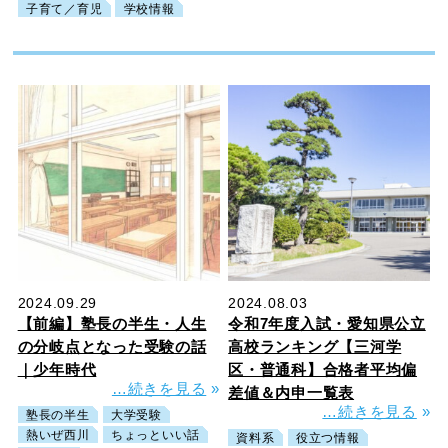
子育て／育児
学校情報
2024.09.29
2024.08.03
【前編】塾長の半生・人生
令和7年度入試・愛知県公立
の分岐点となった受験の話
高校ランキング【三河学
｜少年時代
区・普通科】合格者平均偏
…続きを見る
»
差値＆内申一覧表
…続きを見る
»
塾長の半生
大学受験
熱いぜ西川
ちょっといい話
資料系
役立つ情報