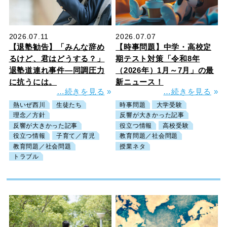
2026.07.11
2026.07.07
【退塾勧告】「みんな辞め
【時事問題】中学・高校定
るけど、君はどうする？」
期テスト対策「令和8年
退塾道連れ事件―同調圧力
（2026年）1月～7月」の最
に抗うには。
新ニュース！
…続きを見る
»
…続きを見る
»
熱いぜ西川
生徒たち
時事問題
大学受験
理念／方針
反響が大きかった記事
反響が大きかった記事
役立つ情報
高校受験
役立つ情報
子育て／育児
教育問題／社会問題
教育問題／社会問題
授業ネタ
トラブル