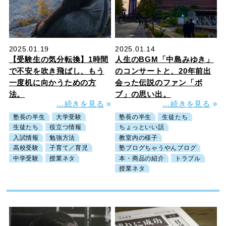
2025.01.19
2025.01.14
【受験生の気分転換】1時間
人生のBGM「中島みゆき」
で不安を吹き飛ばし、もう
のコンサートと、20年前出
一度机に向かうための方
会った伝説のファン「ボ
法。
ブ」の思い出。
…続きを見る
»
…続きを見る
»
塾長の半生
大学受験
塾長の半生
生徒たち
生徒たち
役立つ情報
ちょっといい話
入試情報
勉強方法
教室内の様子
高校受験
子育て／育児
塾ブログちゃうやんブログ
中学受験
授業ネタ
本・商品の紹介
トラブル
授業ネタ