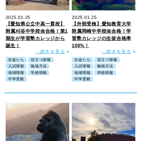
2025.01.25
2025.01.25
【愛知県公立中高一貫校】
【外部受検】愛知教育大学
附属刈谷中学校㊗合格！第1
附属岡崎中学校㊗合格！学
期生が学習塾カレッジから
習塾カレッジの生徒合格率
誕生！
100%！
…続きを見る
»
…続きを見る
»
生徒たち
役立つ情報
生徒たち
役立つ情報
入試情報
勉強方法
入試情報
勉強方法
地域情報
学校情報
地域情報
学校情報
中学受験
中学受験