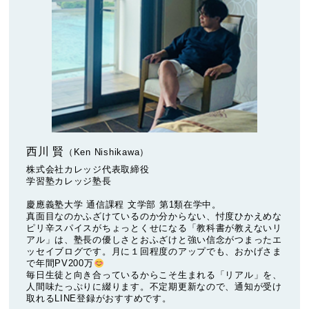
西川 賢
（Ken Nishikawa）
株式会社カレッジ代表取締役
学習塾カレッジ塾長
慶應義塾大学 通信課程 文学部 第1類在学中。
真面目なのかふざけているのか分からない、忖度ひかえめな
ピリ辛スパイスがちょっとくせになる「教科書が教えないリ
アル」は、塾長の優しさとおふざけと強い信念がつまったエ
ッセイブログです。月に１回程度のアップでも、おかげさま
で年間PV200万
毎日生徒と向き合っているからこそ生まれる「リアル」を、
人間味たっぷりに綴ります。不定期更新なので、通知が受け
取れるLINE登録がおすすめです。