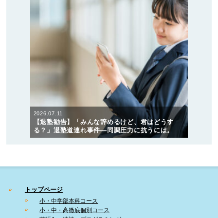
2026.07.11
【退塾勧告】「みんな辞めるけど、君はどうす
る？」退塾道連れ事件―同調圧力に抗うには。
トップページ
小・中学部本科コース
小・中・高徹底個別コース