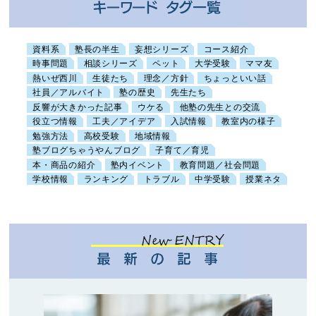
資料系
塾長の半生
妄想シリーズ
コース紹介
時事問題
相談シリーズ
ペット
大学受験
ママ友
熱いぜ西川
生徒たち
理念／方針
ちょっといい話
社員／アルバイト
塾の歴史
先生たち
反響が大きかった記事
ウケる
他塾の先生との交流
役立つ情報
工夫／アイデア
入試情報
教室内の様子
勉強方法
高校受験
地域情報
塾ブログちゃうやんブログ
子育て／育児
本・商品の紹介
塾内イベント
教育問題／社会問題
学校情報
ランキング
トラブル
中学受験
授業ネタ