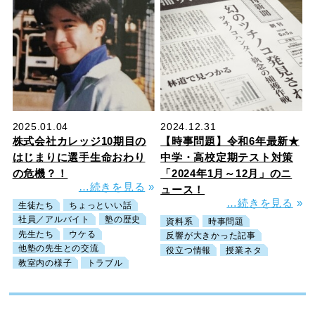
2025.01.04
2024.12.31
株式会社カレッジ10期目の
【時事問題】令和6年最新★
はじまりに選手生命おわり
中学・高校定期テスト対策
の危機？！
「2024年1月～12月」のニ
…続きを見る
»
ュース！
…続きを見る
»
生徒たち
ちょっといい話
社員／アルバイト
塾の歴史
資料系
時事問題
先生たち
ウケる
反響が大きかった記事
他塾の先生との交流
役立つ情報
授業ネタ
教室内の様子
トラブル