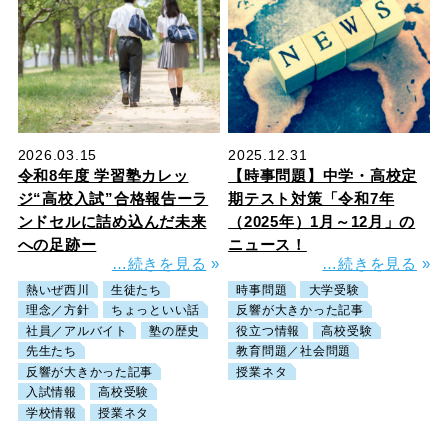
2026.03.15
2025.12.31
令和8年度 学習塾カレッ
【時事問題】中学・高校定
ジ“高校入試”合格報告ーラ
期テスト対策「令和7年
ンドセルに詰め込んだ未来
（2025年）1月～12月」の
への足跡ー
ニュース！
…続きを見る
»
…続きを見る
»
熱いぜ西川
生徒たち
時事問題
大学受験
理念／方針
ちょっといい話
反響が大きかった記事
社員／アルバイト
塾の歴史
役立つ情報
高校受験
先生たち
教育問題／社会問題
反響が大きかった記事
授業ネタ
入試情報
高校受験
学校情報
授業ネタ