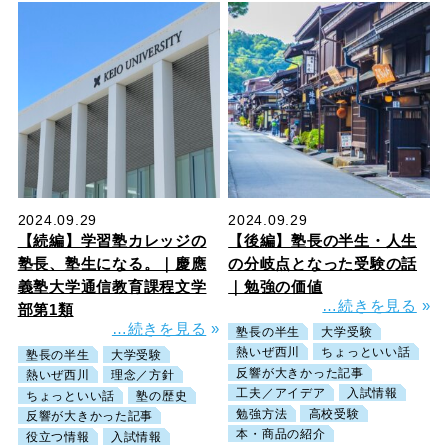
2024.09.29
2024.09.29
【続編】学習塾カレッジの
【後編】塾長の半生・人生
塾長、塾生になる。｜慶應
の分岐点となった受験の話
義塾大学通信教育課程文学
｜勉強の価値
…続きを見る
»
部第1類
…続きを見る
»
塾長の半生
大学受験
熱いぜ西川
ちょっといい話
塾長の半生
大学受験
反響が大きかった記事
熱いぜ西川
理念／方針
工夫／アイデア
入試情報
ちょっといい話
塾の歴史
勉強方法
高校受験
反響が大きかった記事
本・商品の紹介
役立つ情報
入試情報