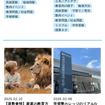
工夫／アイデア
高校受験
地域情報
教室内の様子
勉強方法
塾内イベント
高校受験
子育て／育児
教育問題／社会問題
塾内イベント
学校情報
教育問題／社会問題
トラブル
中学受験
授業ネタ
2025.02.22
2025.02.08
【退塾覚悟】家庭の教育方
学習塾カレッジのリアルな