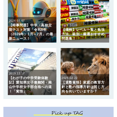
2026.07.07
【時事問題】中学・高校定
2024.04.09
期テスト対策「令和8年
【漢検】レベル一覧と勉強
（2026年）1月～7月」の最
方法、級別・厳選おすすめ
新ニュース！
問題集！
2019.12.07
【わが子の中学受験体験
2025.02.22
記】愛知県女子最難関・南
【退塾覚悟】家庭の教育方
山中学校女子部合格への道
針と塾の指導方針は同じ方
Ⅰ「覚悟」
向を向いていますか？