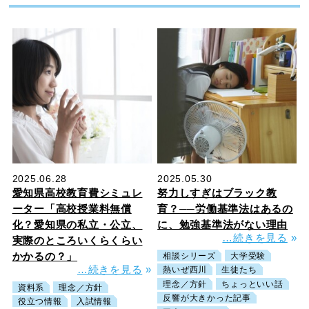
2025.06.28
2025.05.30
愛知県高校教育費シミュレ
努力しすぎはブラック教
ーター「高校授業料無償
育？──労働基準法はあるの
化？愛知県の私立・公立、
に、勉強基準法がない理由
…続きを見る
»
実際のところいくらくらい
かかるの？」
相談シリーズ
大学受験
…続きを見る
»
熱いぜ西川
生徒たち
理念／方針
ちょっといい話
資料系
理念／方針
反響が大きかった記事
役立つ情報
入試情報