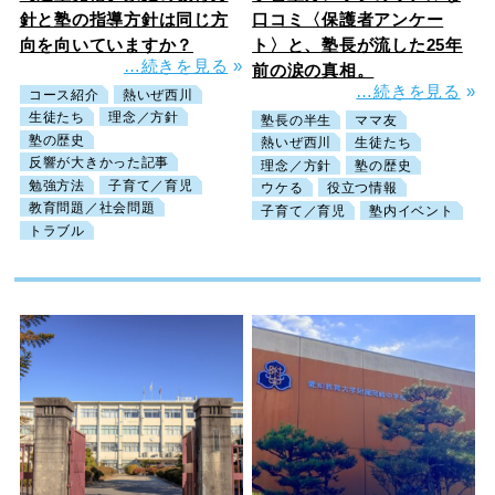
針と塾の指導方針は同じ方
口コミ〈保護者アンケー
向を向いていますか？
ト〉と、塾長が流した25年
…続きを見る
»
前の涙の真相。
…続きを見る
»
コース紹介
熱いぜ西川
生徒たち
理念／方針
塾長の半生
ママ友
塾の歴史
熱いぜ西川
生徒たち
反響が大きかった記事
理念／方針
塾の歴史
勉強方法
子育て／育児
ウケる
役立つ情報
教育問題／社会問題
子育て／育児
塾内イベント
トラブル