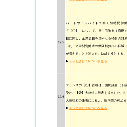
パートやアルバイトで働く短時間労
「【①】」について、厚生労働省は撤廃
担に関し、企業負担を増やせる特例の対
12/5
った。短時間労働者の保険料負担の軽減
が増えることを踏まえ、助成も検討する。
▶
もっと詳しくNEWSを見る
フランスの【①】首相は、国民議会（下
受け、【②】大統領に辞表を提出した。内
12/6
大統領府の発表によると、新内閣の発足ま
▶
もっと詳しくNEWSを見る