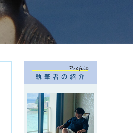
ook
eads
ne