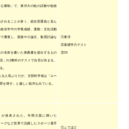
「公募制」で、東洋大の他の試験や他校
されることが多く、総合型選抜と並ん
高校在学中の学業成績、運動・文化活動
①東洋
書で審査し、面接や小論文、集団討論な
②基礎学力テスト
③35
の名前を書いた推薦書を提出するもの
語」の2教科のテストで合否が決まる。
る。
上る人気ぶりだが、文部科学省は「ルー
育を壊す」と厳しい批判も出ている。
賞」が発表された。年間大賞に輝いた
リーグなど世界で活躍したスポーツ選手
①ふてほど