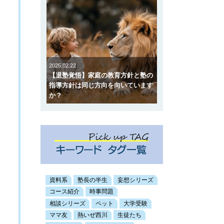
2025.02.22
【退塾覚悟】家庭の教育方針と塾の
指導方針は同じ方向を向いています
か？
資料系
塾長の半生
妄想シリーズ
コース紹介
時事問題
相談シリーズ
ペット
大学受験
ママ友
熱いぜ西川
生徒たち