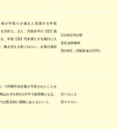
働者が手取りが減ると意識する年収
する方針だ。また、労使折半の【②】負
①106万円の壁
象を、年収【③】円未満とする検討に入
②社会保険料
で、働き控えを防ぐねらい。企業の負担
③156万（月額賃金13万円）
院）で内閣不信任案が可決されたことを
①バルニエ
閣はわずか約2カ月半で総辞職となる。
②マクロン
では暫定的に職務にあたるという。