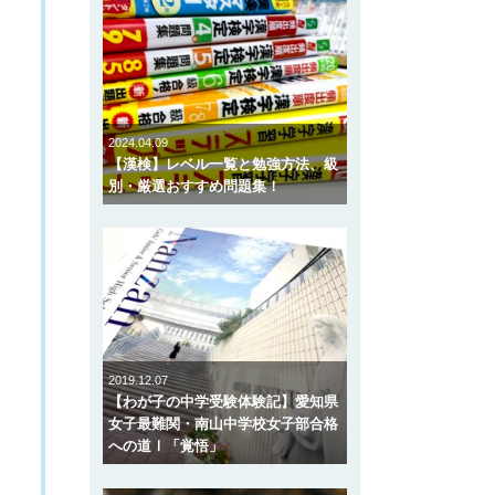
2024.04.09
【漢検】レベル一覧と勉強方法、級
別・厳選おすすめ問題集！
2019.12.07
【わが子の中学受験体験記】愛知県
女子最難関・南山中学校女子部合格
への道Ⅰ「覚悟」