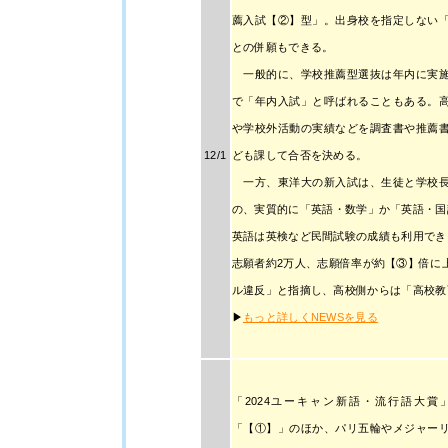
薦入試【②】型」。出身校を指定しない
との併願もできる。
一般的に、学校推薦型選抜は年内に実施
で「年内入試」と呼ばれることもある。
や学校外活動の実績などを調査書や推薦
12/1
ども課して合否を決める。
一方、東洋大の新入試は、生徒と学校長
の、実質的に「英語・数学」か「英語・国
英語は英検など民間試験の成績も利用でき
志願者約2万人、志願倍率が約【③】倍に
ル違反」と指摘し、高校側からは「高校教
▶
もっと詳しくNEWSを見る
「2024ユーキャン新語・流行語大
「【①】」のほか、パリ五輪やメジャー