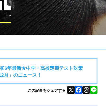
和6年最新★中学・高校定期テスト対策
～12月」のニュース！
X
Faceb
Thr
Li