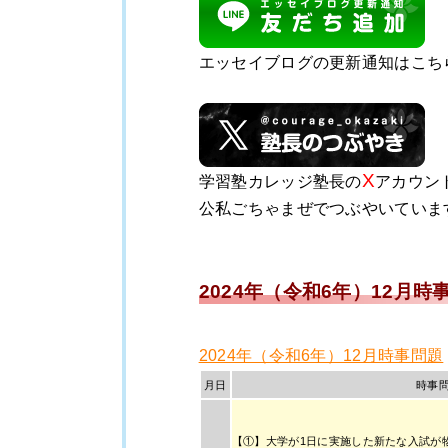
エッセイブログの更新通知はこち
X
学習塾カレッジ塾長の
アカウン
公私ごちゃまぜでつぶやいていま
2024年（令和6年）12
月時
2024年（令和6年）12月時事問題
月日
時事
【①】大学が1日に実施した新たな入試が