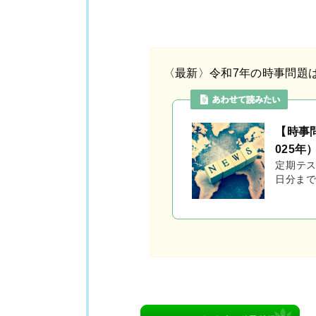
〈最新〉令和7年の時事問題
【時事
025年
定期テス
日分まで
問題を
と思います