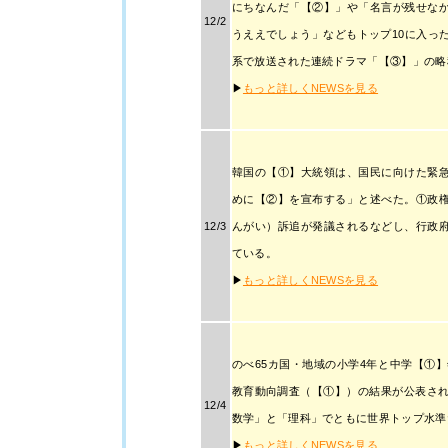
にちなんだ「【②】」や「名言が残せな
12/2
うええでしょう」などもトップ10に入った
系で放送された連続ドラマ「【③】」の略
▶
もっと詳しくNEWSを見る
韓国の【①】大統領は、国民に向けた緊
めに【②】を宣布する」と述べた。①政
12/3
んがい）訴追が発議されるなどし、行政
ている。
▶
もっと詳しくNEWSを見る
のべ65カ国・地域の小学4年と中学【①】
教育動向調査（【①】）の結果が公表され
12/4
数学」と「理科」でともに世界トップ水準
▶
もっと詳しくNEWSを見る