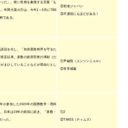
かった」、暗い世相を象徴する言葉「も
②初老ジャパン
。年間大賞の①は、今年1～3月にTBS
③不適切にもほどがある！
称である。
急談話を出し、「自由憲政秩序を守るた
権発足以来、多数の政府官僚の弾劾（だ
①尹錫悦（ユンソンニョル）
府がまひしていることなどが理由だとし
②非常戒厳
年が参加した2023年の国際数学・理科
①2
、日本は19年の前回に続き、「算数・
②TIMSS（ティムズ）
だった。