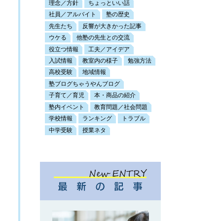
理念／方針
ちょっといい話
社員／アルバイト
塾の歴史
先生たち
反響が大きかった記事
ウケる
他塾の先生との交流
役立つ情報
工夫／アイデア
入試情報
教室内の様子
勉強方法
高校受験
地域情報
塾ブログちゃうやんブログ
子育て／育児
本・商品の紹介
塾内イベント
教育問題／社会問題
学校情報
ランキング
トラブル
中学受験
授業ネタ