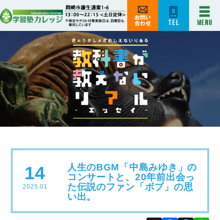
人生のBGM「中島みゆき」の
14
コンサートと、20年前出会っ
た伝説のファン「ボブ」の思
2025.01
い出。