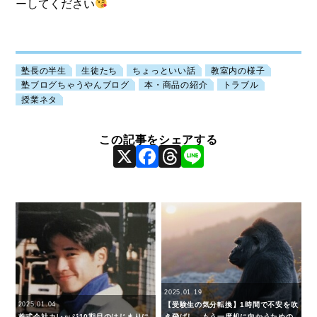
ーしてください
塾長の半生
生徒たち
ちょっといい話
教室内の様子
塾ブログちゃうやんブログ
本・商品の紹介
トラブル
授業ネタ
X
Facebook
Threads
Line
2025.01.19
2025.01.04
【受験生の気分転換】1時間で不安を吹
株式会社カレッジ10期目のはじまりに
き飛ばし、もう一度机に向かうための