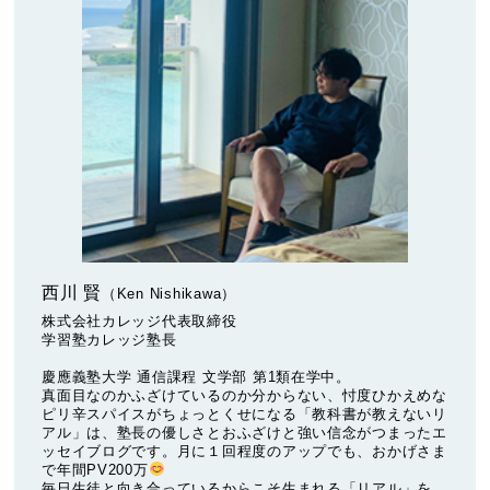
西川 賢
（Ken Nishikawa）
株式会社カレッジ代表取締役
学習塾カレッジ塾長
慶應義塾大学 通信課程 文学部 第1類在学中。
真面目なのかふざけているのか分からない、忖度ひかえめな
ピリ辛スパイスがちょっとくせになる「教科書が教えないリ
アル」は、塾長の優しさとおふざけと強い信念がつまったエ
ッセイブログです。月に１回程度のアップでも、おかげさま
で年間PV200万
毎日生徒と向き合っているからこそ生まれる「リアル」を、