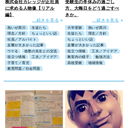
株式会社カレッジが正社員
受験生の冬休みの過ごし
に求める人物像【リアル
方、大晦日をどう過ごすべ
編】
きか。
…続きを見る
»
…続きを見る
»
熱いぜ西川
生徒たち
大学受験
熱いぜ西川
理念／方針
ちょっといい話
生徒たち
理念／方針
社員／アルバイト
ちょっといい話
反響が大きかった記事
反響が大きかった記事
ウケる
他塾の先生との交流
役立つ情報
工夫／アイデア
役立つ情報
工夫／アイデア
教室内の様子
勉強方法
子育て／育児
高校受験
地域情報
教育問題／社会問題