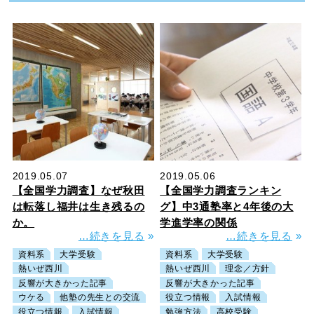
2019.05.07
2019.05.06
【全国学力調査】なぜ秋田
【全国学力調査ランキン
は転落し福井は生き残るの
グ】中3通塾率と4年後の大
か。
学進学率の関係
…続きを見る
»
…続きを見る
»
資料系
大学受験
資料系
大学受験
熱いぜ西川
熱いぜ西川
理念／方針
反響が大きかった記事
反響が大きかった記事
ウケる
他塾の先生との交流
役立つ情報
入試情報
役立つ情報
入試情報
勉強方法
高校受験