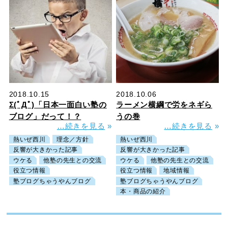
2018.10.15
2018.10.06
Σ(ﾟДﾟ)「日本一面白い塾の
ラーメン横綱で労をネギら
ブログ」だって！？
うの巻
…続きを見る
»
…続きを見る
»
熱いぜ西川
理念／方針
熱いぜ西川
反響が大きかった記事
反響が大きかった記事
ウケる
他塾の先生との交流
ウケる
他塾の先生との交流
役立つ情報
役立つ情報
地域情報
塾ブログちゃうやんブログ
塾ブログちゃうやんブログ
本・商品の紹介