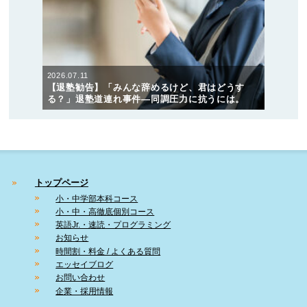
2026.07.11
【退塾勧告】「みんな辞めるけど、君はどうす
る？」退塾道連れ事件―同調圧力に抗うには。
トップページ
小・中学部本科コース
小・中・高徹底個別コース
英語Jr.・速読・プログラミング
お知らせ
時間割・料金 / よくある質問
エッセイブログ
お問い合わせ
企業・採用情報