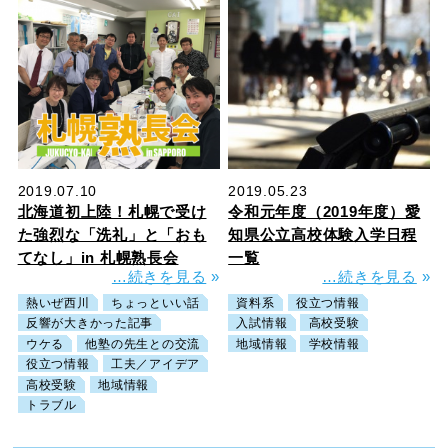
2019.07.10
2019.05.23
北海道初上陸！札幌で受け
令和元年度（2019年度）愛
た強烈な「洗礼」と「おも
知県公立高校体験入学日程
てなし」in 札幌熟長会
一覧
…続きを見る
»
…続きを見る
»
熱いぜ西川
ちょっといい話
資料系
役立つ情報
反響が大きかった記事
入試情報
高校受験
ウケる
他塾の先生との交流
地域情報
学校情報
役立つ情報
工夫／アイデア
高校受験
地域情報
トラブル