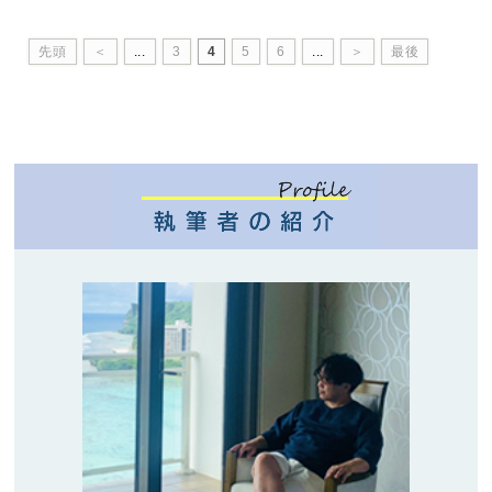
先頭
＜
...
3
4
5
6
...
＞
最後