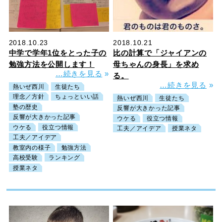
2018.10.23
2018.10.21
中学で学年1位をとった子の
比の計算で「ジャイアンの
勉強方法を公開します！
母ちゃんの身長」を求め
…続きを見る
»
る。
…続きを見る
»
熱いぜ西川
生徒たち
理念／方針
ちょっといい話
熱いぜ西川
生徒たち
塾の歴史
反響が大きかった記事
反響が大きかった記事
ウケる
役立つ情報
ウケる
役立つ情報
工夫／アイデア
授業ネタ
工夫／アイデア
教室内の様子
勉強方法
高校受験
ランキング
授業ネタ