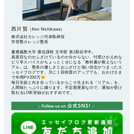
西川 賢
（Ken Nishikawa）
株式会社カレッジ代表取締役
学習塾カレッジ塾長
慶應義塾大学 通信課程 文学部 第1類在学中。
真面目なのかふざけているのか分からない、忖度ひかえめな
ピリ辛スパイスがちょっとくせになる「教科書が教えないリ
アル」は、塾長の優しさとおふざけと強い信念がつまったエ
ッセイブログです。月に１回程度のアップでも、おかげさま
で年間PV200万
毎日生徒と向き合っているからこそ生まれる「リアル」を、
人間味たっぷりに綴ります。不定期更新なので、通知が受け
取れるLINE登録がおすすめです。