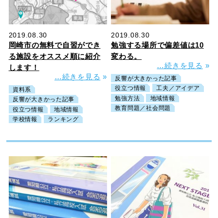
2019.08.30
2019.08.30
岡崎市の無料で自習ができ
勉強する場所で偏差値は10
る施設をオススメ順に紹介
変わる。
…続きを見る
»
します！
…続きを見る
»
反響が大きかった記事
役立つ情報
工夫／アイデア
資料系
勉強方法
地域情報
反響が大きかった記事
教育問題／社会問題
役立つ情報
地域情報
学校情報
ランキング