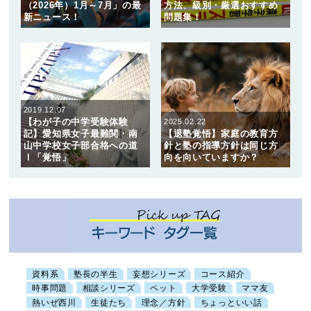
（2026年）1月～7月」の最
方法、級別・厳選おすすめ
新ニュース！
問題集！
2019.12.07
【わが子の中学受験体験
2025.02.22
記】愛知県女子最難関・南
【退塾覚悟】家庭の教育方
山中学校女子部合格への道
針と塾の指導方針は同じ方
Ⅰ「覚悟」
向を向いていますか？
資料系
塾長の半生
妄想シリーズ
コース紹介
時事問題
相談シリーズ
ペット
大学受験
ママ友
熱いぜ西川
生徒たち
理念／方針
ちょっといい話