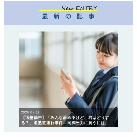
2026.07.11
【退塾勧告】「みんな辞めるけど、君はどうす
る？」退塾道連れ事件―同調圧力に抗うには。