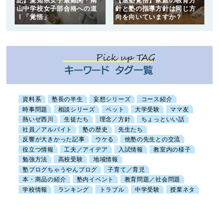
記】愛知県女子最難関・南
【退塾覚悟】家庭の教育方
山中学校女子部合格への道
針と塾の指導方針は同じ方
Ⅰ「覚悟」
向を向いていますか？
資料系
塾長の半生
妄想シリーズ
コース紹介
時事問題
相談シリーズ
ペット
大学受験
ママ友
熱いぜ西川
生徒たち
理念／方針
ちょっといい話
社員／アルバイト
塾の歴史
先生たち
反響が大きかった記事
ウケる
他塾の先生との交流
役立つ情報
工夫／アイデア
入試情報
教室内の様子
勉強方法
高校受験
地域情報
塾ブログちゃうやんブログ
子育て／育児
本・商品の紹介
塾内イベント
教育問題／社会問題
学校情報
ランキング
トラブル
中学受験
授業ネタ