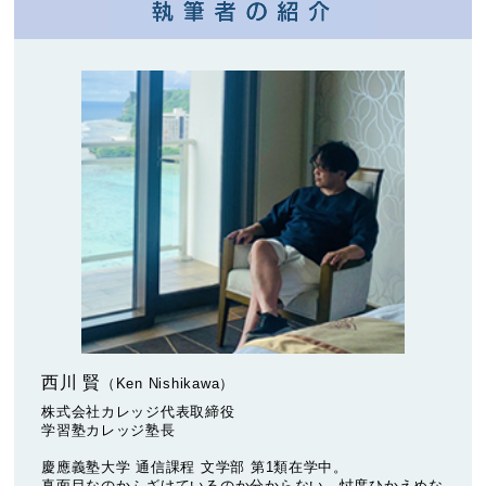
西川 賢
（Ken Nishikawa）
株式会社カレッジ代表取締役
学習塾カレッジ塾長
慶應義塾大学 通信課程 文学部 第1類在学中。
真面目なのかふざけているのか分からない、忖度ひかえめな