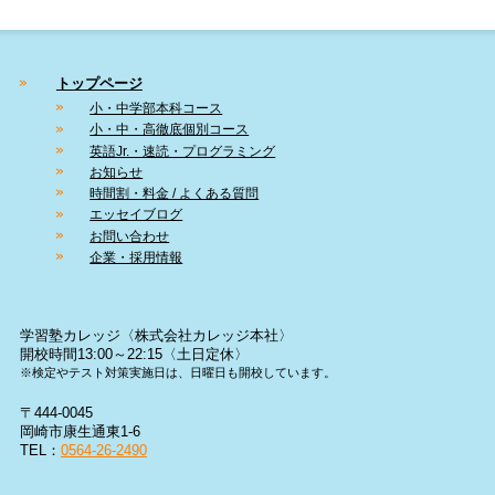
トップページ
小・中学部本科コース
小・中・高徹底個別コース
英語Jr.・速読・プログラミング
お知らせ
時間割・料金 / よくある質問
エッセイブログ
お問い合わせ
企業・採用情報
学習塾カレッジ〈株式会社カレッジ本社〉
開校時間13:00～22:15〈土日定休〉
※検定やテスト対策実施日は、日曜日も開校しています。
〒444-0045
岡崎市康生通東1-6
TEL：
0564-26-2490