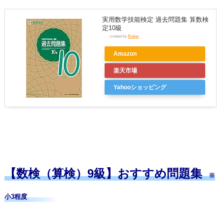
実用数学技能検定 過去問題集 算数検
定10級
created by
Rinker
Amazon
楽天市場
Yahooショッピング
【数検（算検）9級】おすすめ問題集
※
小3程度