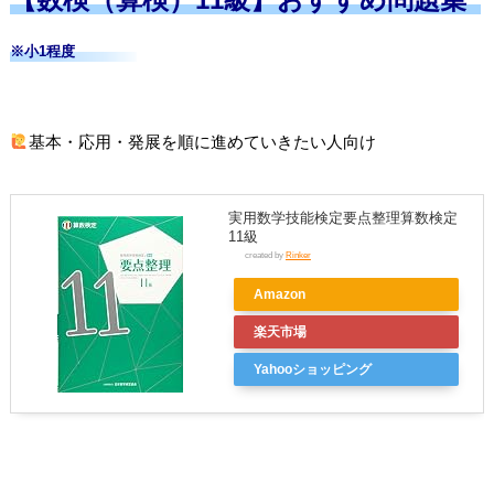
※小1程度
基本・応用・発展を順に進めていきたい人向け
実用数学技能検定要点整理算数検定
11級
created by
Rinker
Amazon
楽天市場
Yahooショッピング