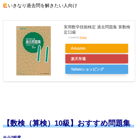
いきなり過去問を解きたい人向け
実用数学技能検定 過去問題集 算数検
定11級
created by
Rinker
Amazon
楽天市場
Yahooショッピング
【数検（算検）10級】おすすめ問題集
※小2程度