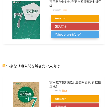
実用数学技能検定要点整理算数検定7
級
created by
Rinker
Amazon
楽天市場
Yahooショッピング
いきなり過去問を解きたい人向け
実用数学技能検定 過去問題集 算数検
定7級
created by
Rinker
Amazon