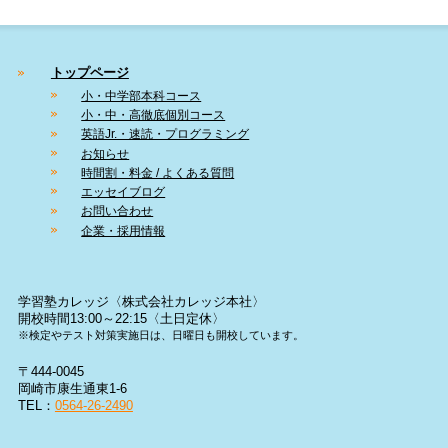
トップページ
小・中学部本科コース
小・中・高徹底個別コース
英語Jr.・速読・プログラミング
お知らせ
時間割・料金 / よくある質問
エッセイブログ
お問い合わせ
企業・採用情報
学習塾カレッジ〈株式会社カレッジ本社〉
開校時間13:00～22:15〈土日定休〉
※検定やテスト対策実施日は、日曜日も開校しています。
〒444-0045
岡崎市康生通東1-6
TEL：
0564-26-2490