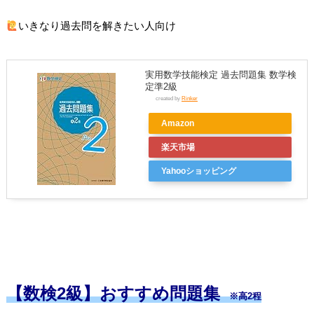
いきなり過去問を解きたい人向け
実用数学技能検定 過去問題集 数学検
定準2級
created by
Rinker
Amazon
楽天市場
Yahooショッピング
【数検2級】おすすめ問題集
※高2程