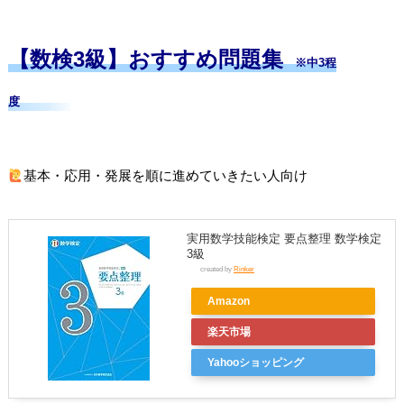
【数検3級】おすすめ問題集
※中3程
度
基本・応用・発展を順に進めていきたい人向け
実用数学技能検定 要点整理 数学検定
3級
created by
Rinker
Amazon
楽天市場
Yahooショッピング