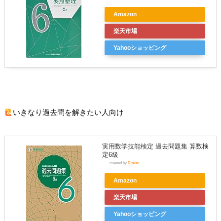
Amazon
楽天市場
Yahooショッピング
いきなり過去問を解きたい人向け
実用数学技能検定 過去問題集 算数検
定6級
created by
Rinker
Amazon
楽天市場
Yahooショッピング