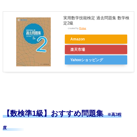
実用数学技能検定 過去問題集 数学検
定2級
created by
Rinker
Amazon
楽天市場
Yahooショッピング
【数検準1級】おすすめ問題集
※高3程
度