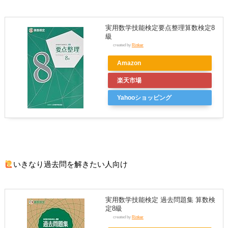
実用数学技能検定要点整理算数検定8
級
created by
Rinker
Amazon
楽天市場
Yahooショッピング
いきなり過去問を解きたい人向け
実用数学技能検定 過去問題集 算数検
定8級
created by
Rinker