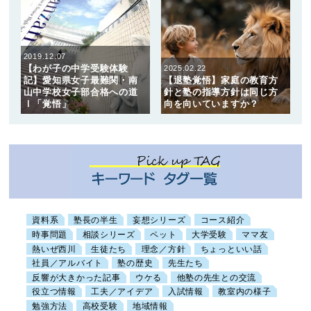
2019.12.07
【わが子の中学受験体験
2025.02.22
記】愛知県女子最難関・南
【退塾覚悟】家庭の教育方
山中学校女子部合格への道
針と塾の指導方針は同じ方
Ⅰ「覚悟」
向を向いていますか？
資料系
塾長の半生
妄想シリーズ
コース紹介
時事問題
相談シリーズ
ペット
大学受験
ママ友
熱いぜ西川
生徒たち
理念／方針
ちょっといい話
社員／アルバイト
塾の歴史
先生たち
反響が大きかった記事
ウケる
他塾の先生との交流
役立つ情報
工夫／アイデア
入試情報
教室内の様子
勉強方法
高校受験
地域情報