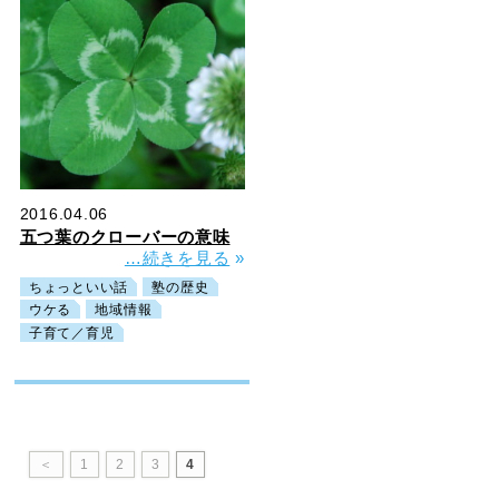
2016.04.06
五つ葉のクローバーの意味
…続きを見る
»
ちょっといい話
塾の歴史
ウケる
地域情報
子育て／育児
＜
1
2
3
4