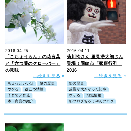
2016.04.25
2016.04.11
「こちょうらん」の花言葉
菊川怜さん 里見浩太朗さん
と「六つ葉のクローバー」
登場！岡崎市「家康行列」
の意味
2016
…続きを見る
»
…続きを見る
»
ちょっといい話
塾の歴史
塾の歴史
ウケる
役立つ情報
反響が大きかった記事
子育て／育児
ウケる
地域情報
本・商品の紹介
塾ブログちゃうやんブログ