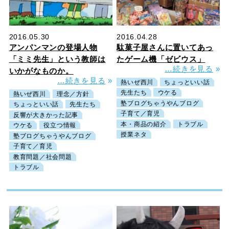
2016.05.30
2016.04.28
アンパンマンの登場人物
駄菓子屋さんに置いてあっ
「ミミ先生」という教師は
たゲーム機「ゼビウス」
…続きを見る
»
いかがなものか。
…続きを見る
»
熱いぜ西川
ちょっといい話
先生たち
ウケる
熱いぜ西川
理念／方針
塾ブログちゃうやんブログ
ちょっといい話
先生たち
子育て／育児
反響が大きかった記事
本・商品の紹介
トラブル
ウケる
役立つ情報
授業ネタ
塾ブログちゃうやんブログ
子育て／育児
教育問題／社会問題
トラブル