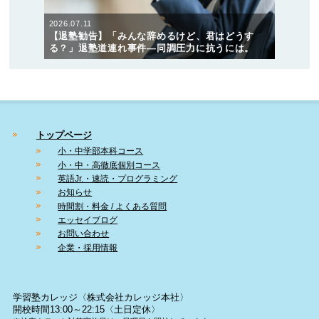
2026.07.11
【退塾勧告】「みんな辞めるけど、君はどうす
る？」退塾道連れ事件―同調圧力に抗うには。
トップページ
小・中学部本科コース
小・中・高徹底個別コース
英語Jr.・速読・プログラミング
お知らせ
時間割・料金 / よくある質問
エッセイブログ
お問い合わせ
企業・採用情報
学習塾カレッジ〈株式会社カレッジ本社〉
開校時間13:00～22:15〈土日定休〉