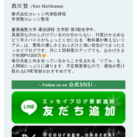
西川 賢
（Ken Nishikawa）
株式会社カレッジ代表取締役
学習塾カレッジ塾長
慶應義塾大学 通信課程 文学部 第1類在学中。
真面目なのかふざけているのか分からない、忖度ひかえめな
ピリ辛スパイスがちょっとくせになる「教科書が教えないリ
アル」は、塾長の優しさとおふざけと強い信念がつまったエ
ッセイブログです。月に１回程度のアップでも、おかげさま
で年間PV200万
毎日生徒と向き合っているからこそ生まれる「リアル」を、
人間味たっぷりに綴ります。不定期更新なので、通知が受け
取れるLINE登録がおすすめです。