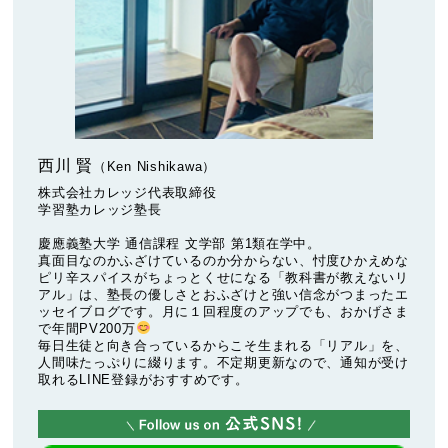
西川 賢
（Ken Nishikawa）
株式会社カレッジ代表取締役
学習塾カレッジ塾長
慶應義塾大学 通信課程 文学部 第1類在学中。
真面目なのかふざけているのか分からない、忖度ひかえめな
ピリ辛スパイスがちょっとくせになる「教科書が教えないリ
アル」は、塾長の優しさとおふざけと強い信念がつまったエ
ッセイブログです。月に１回程度のアップでも、おかげさま
で年間PV200万
毎日生徒と向き合っているからこそ生まれる「リアル」を、
人間味たっぷりに綴ります。不定期更新なので、通知が受け
取れるLINE登録がおすすめです。