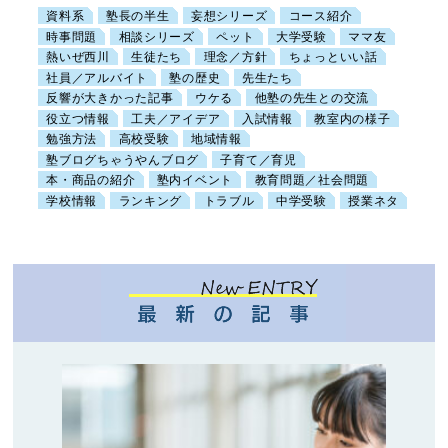
資料系
塾長の半生
妄想シリーズ
コース紹介
時事問題
相談シリーズ
ペット
大学受験
ママ友
熱いぜ西川
生徒たち
理念／方針
ちょっといい話
社員／アルバイト
塾の歴史
先生たち
反響が大きかった記事
ウケる
他塾の先生との交流
役立つ情報
工夫／アイデア
入試情報
教室内の様子
勉強方法
高校受験
地域情報
塾ブログちゃうやんブログ
子育て／育児
本・商品の紹介
塾内イベント
教育問題／社会問題
学校情報
ランキング
トラブル
中学受験
授業ネタ