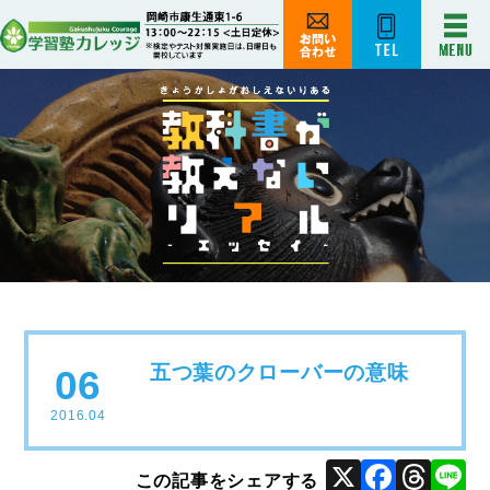
五つ葉のクローバーの意味
06
2016.04
X
Face
Thr
L