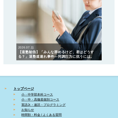
2026.07.11
【退塾勧告】「みんな辞めるけど、君はどうす
る？」退塾道連れ事件―同調圧力に抗うには。
トップページ
小・中学部本科コース
小・中・高徹底個別コース
英語Jr.・速読・プログラミング
お知らせ
時間割・料金 / よくある質問