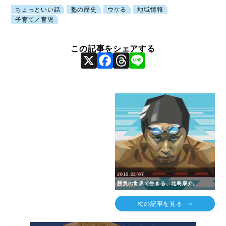
ちょっといい話
塾の歴史
ウケる
地域情報
子育て／育児
X
Facebook
Threads
Line
2016.04.07
勝負の世界で生きる、北島康介。
次の記事を見る »