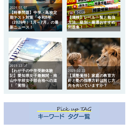
2026.07.07
【時事問題】中学・高校定
2024.04.09
期テスト対策「令和8年
【漢検】レベル一覧と勉強
（2026年）1月～7月」の最
方法、級別・厳選おすすめ
新ニュース！
問題集！
2019.12.07
【わが子の中学受験体験
2025.02.22
記】愛知県女子最難関・南
【退塾覚悟】家庭の教育方
山中学校女子部合格への道
針と塾の指導方針は同じ方
Ⅰ「覚悟」
向を向いていますか？