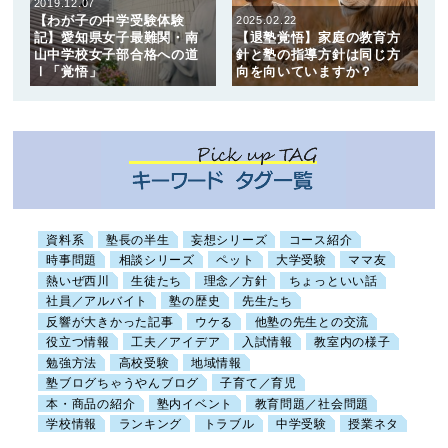
2019.12.07
【わが子の中学受験体験
2025.02.22
記】愛知県女子最難関・南
【退塾覚悟】家庭の教育方
山中学校女子部合格への道
針と塾の指導方針は同じ方
Ⅰ「覚悟」
向を向いていますか？
資料系
塾長の半生
妄想シリーズ
コース紹介
時事問題
相談シリーズ
ペット
大学受験
ママ友
熱いぜ西川
生徒たち
理念／方針
ちょっといい話
社員／アルバイト
塾の歴史
先生たち
反響が大きかった記事
ウケる
他塾の先生との交流
役立つ情報
工夫／アイデア
入試情報
教室内の様子
勉強方法
高校受験
地域情報
塾ブログちゃうやんブログ
子育て／育児
本・商品の紹介
塾内イベント
教育問題／社会問題
学校情報
ランキング
トラブル
中学受験
授業ネタ