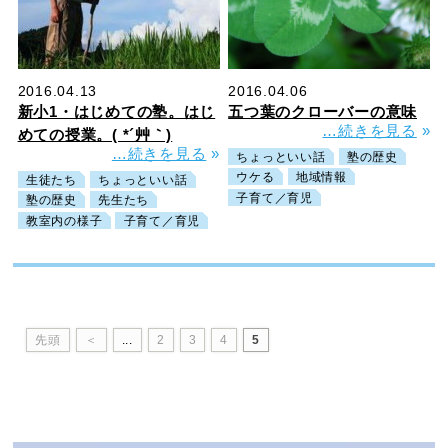
2016.04.13
2016.04.06
新小1・はじめての塾。はじ
五つ葉のクローバーの意味
…続きを見る
»
めての授業。( *´艸｀)
…続きを見る
»
ちょっといい話
塾の歴史
ウケる
地域情報
生徒たち
ちょっといい話
子育て／育児
塾の歴史
先生たち
教室内の様子
子育て／育児
先頭
＜
...
2
3
4
5