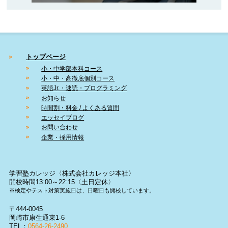
トップページ
小・中学部本科コース
小・中・高徹底個別コース
英語Jr.・速読・プログラミング
お知らせ
時間割・料金 / よくある質問
エッセイブログ
お問い合わせ
企業・採用情報
学習塾カレッジ〈株式会社カレッジ本社〉
開校時間13:00～22:15〈土日定休〉
※検定やテスト対策実施日は、日曜日も開校しています。
〒444-0045
岡崎市康生通東1-6
TEL：
0564-26-2490