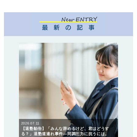
2026.07.11
【退塾勧告】「みんな辞めるけど、君はどうす
る？」退塾道連れ事件―同調圧力に抗うには。