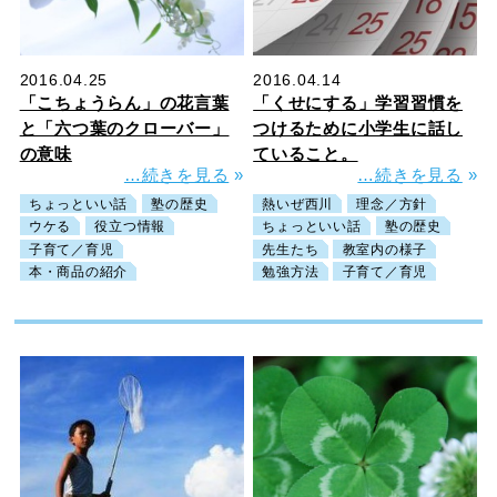
2016.04.25
2016.04.14
「こちょうらん」の花言葉
「くせにする」学習習慣を
と「六つ葉のクローバー」
つけるために小学生に話し
の意味
ていること。
…続きを見る
»
…続きを見る
»
ちょっといい話
塾の歴史
熱いぜ西川
理念／方針
ウケる
役立つ情報
ちょっといい話
塾の歴史
子育て／育児
先生たち
教室内の様子
本・商品の紹介
勉強方法
子育て／育児