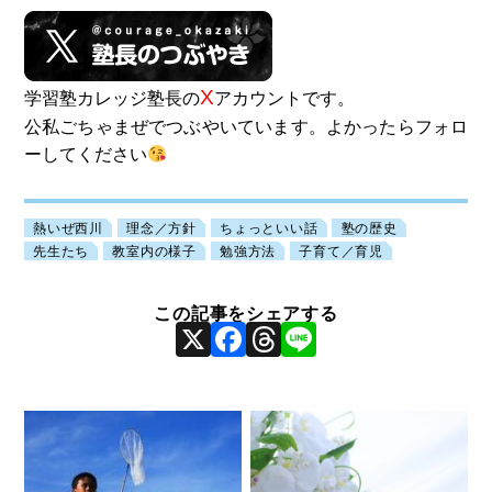
X
学習塾カレッジ塾長の
アカウントです。
公私ごちゃまぜでつぶやいています。よかったらフォロ
ーしてください
熱いぜ西川
理念／方針
ちょっといい話
塾の歴史
先生たち
教室内の様子
勉強方法
子育て／育児
X
Facebook
Threads
Line