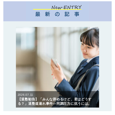
2026.07.11
【退塾勧告】「みんな辞めるけど、君はどうす
る？」退塾道連れ事件―同調圧力に抗うには。