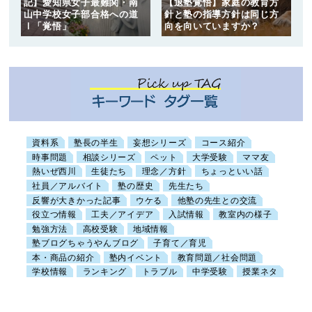
記】愛知県女子最難関・南
【退塾覚悟】家庭の教育方
山中学校女子部合格への道
針と塾の指導方針は同じ方
Ⅰ「覚悟」
向を向いていますか？
資料系
塾長の半生
妄想シリーズ
コース紹介
時事問題
相談シリーズ
ペット
大学受験
ママ友
熱いぜ西川
生徒たち
理念／方針
ちょっといい話
社員／アルバイト
塾の歴史
先生たち
反響が大きかった記事
ウケる
他塾の先生との交流
役立つ情報
工夫／アイデア
入試情報
教室内の様子
勉強方法
高校受験
地域情報
塾ブログちゃうやんブログ
子育て／育児
本・商品の紹介
塾内イベント
教育問題／社会問題
学校情報
ランキング
トラブル
中学受験
授業ネタ