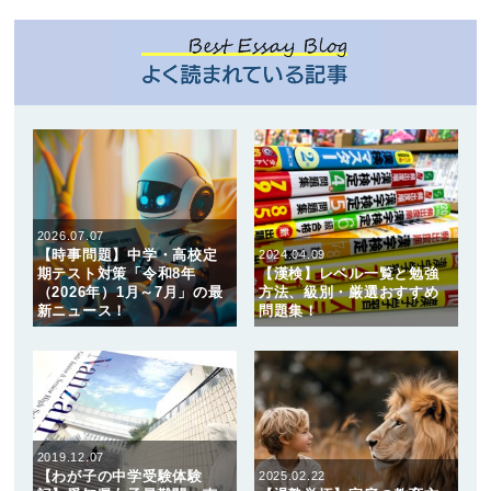
2026.07.07
【時事問題】中学・高校定
2024.04.09
期テスト対策「令和8年
【漢検】レベル一覧と勉強
（2026年）1月～7月」の最
方法、級別・厳選おすすめ
新ニュース！
問題集！
2019.12.07
【わが子の中学受験体験
2025.02.22