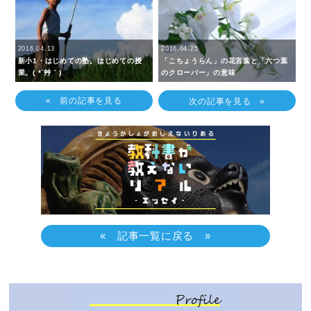
2016.04.13
2016.04.25
新小1・はじめての塾。はじめての授
「こちょうらん」の花言葉と「六つ葉
業。( *´艸｀)
のクローバー」の意味
« 前の記事を見る
次の記事を見る »
« 記事一覧に戻る »