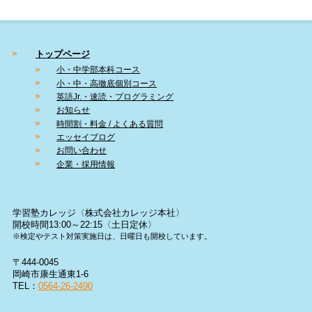
トップページ
小・中学部本科コース
小・中・高徹底個別コース
英語Jr.・速読・プログラミング
お知らせ
時間割・料金 / よくある質問
エッセイブログ
お問い合わせ
企業・採用情報
学習塾カレッジ〈株式会社カレッジ本社〉
開校時間13:00～22:15〈土日定休〉
※検定やテスト対策実施日は、日曜日も開校しています。
〒444-0045
岡崎市康生通東1-6
TEL：
0564-26-2490