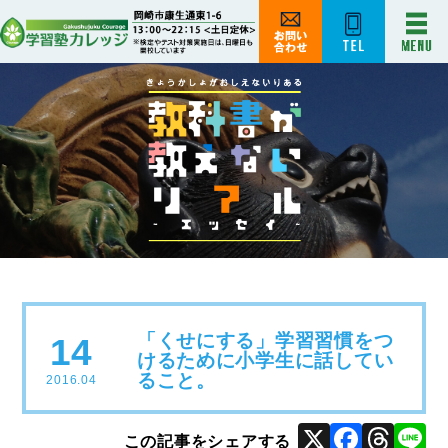
「くせにする」学習習慣をつ
14
けるために小学生に話してい
ること。
2016.04
X
Face
Thr
L