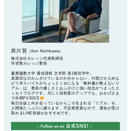
西川 賢
（Ken Nishikawa）
株式会社カレッジ代表取締役
学習塾カレッジ塾長
慶應義塾大学 通信課程 文学部 第1類在学中。
真面目なのかふざけているのか分からない、忖度ひかえめな
ピリ辛スパイスがちょっとくせになる「教科書が教えないリ
アル」は、塾長の優しさとおふざけと強い信念がつまったエ
ッセイブログです。月に１回程度のアップでも、おかげさま
で年間PV200万
毎日生徒と向き合っているからこそ生まれる「リアル」を、
人間味たっぷりに綴ります。不定期更新なので、通知が受け
取れるLINE登録がおすすめです。