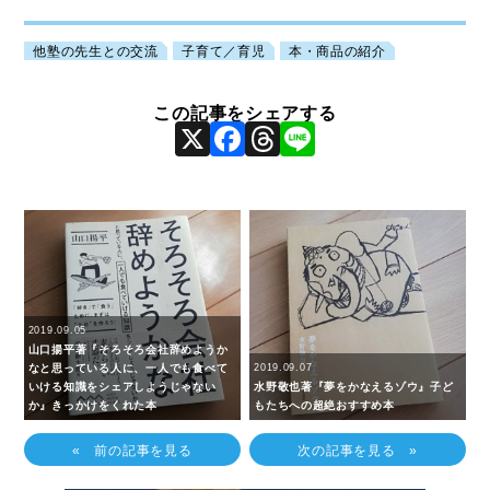
他塾の先生との交流
子育て／育児
本・商品の紹介
X
Facebook
Threads
Line
2019.09.05
山口揚平著『そろそろ会社辞めようか
なと思っている人に、一人でも食べて
2019.09.07
いける知識をシェアしようじゃない
水野敬也著『夢をかなえるゾウ』子ど
か』きっかけをくれた本
もたちへの超絶おすすめ本
« 前の記事を見る
次の記事を見る »