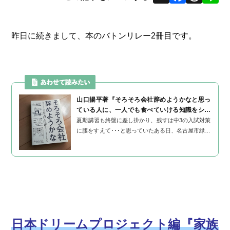
昨日に続きまして、本のバトンリレー2冊目です。
山口揚平著『そろそろ会社辞めようかなと思っ
ている人に、一人でも食べていける知識をシェ
アしようじゃないか』き...
夏期講習も終盤に差し掛かり、残すは中3の入試対策
に腰をすえて･･･と思っていたある日、名古屋市緑区
にある「あかつき塾」塾長の久暁子先生から一本の
メッセージが届きました。 ...
日本ドリームプロジェクト編『家族