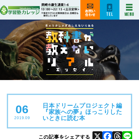
日本ドリームプロジェクト編
06
『家族への夢』ほっこりした
いときに読む本
2019.09
X
Face
Thr
L