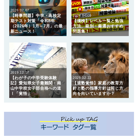
2026.07.07
【時事問題】中学・高校定
2024.04.09
期テスト対策「令和8年
【漢検】レベル一覧と勉強
（2026年）1月～7月」の最
方法、級別・厳選おすすめ
新ニュース！
問題集！
2019.12.07
【わが子の中学受験体験
2025.02.22
記】愛知県女子最難関・南
【退塾覚悟】家庭の教育方
山中学校女子部合格への道
針と塾の指導方針は同じ方
Ⅰ「覚悟」
向を向いていますか？