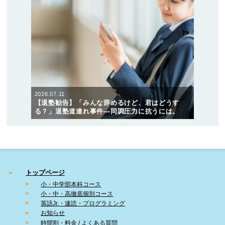
2026.07.11
【退塾勧告】「みんな辞めるけど、君はどうす
る？」退塾道連れ事件―同調圧力に抗うには。
トップページ
小・中学部本科コース
小・中・高徹底個別コース
英語Jr.・速読・プログラミング
お知らせ
時間割・料金 / よくある質問