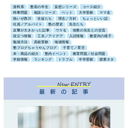
資料系
塾長の半生
妄想シリーズ
コース紹介
時事問題
相談シリーズ
ペット
大学受験
ママ友
熱いぜ西川
生徒たち
理念／方針
ちょっといい話
社員／アルバイト
塾の歴史
先生たち
反響が大きかった記事
ウケる
他塾の先生との交流
役立つ情報
工夫／アイデア
入試情報
教室内の様子
勉強方法
高校受験
地域情報
塾ブログちゃうやんブログ
子育て／育児
本・商品の紹介
塾内イベント
教育問題／社会問題
学校情報
ランキング
トラブル
中学受験
授業ネタ