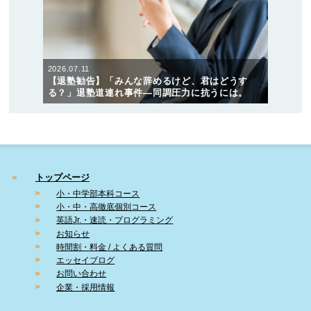
2026.07.11
【退塾勧告】「みんな辞めるけど、君はどうす
る？」退塾道連れ事件―同調圧力に抗うには。
トップページ
小・中学部本科コース
小・中・高徹底個別コース
英語Jr.・速読・プログラミング
お知らせ
時間割・料金 / よくある質問
エッセイブログ
お問い合わせ
企業・採用情報