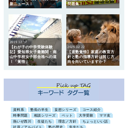
新ニュース！
問題集！
2019.12.07
【わが子の中学受験体験
2025.02.22
記】愛知県女子最難関・南
【退塾覚悟】家庭の教育方
山中学校女子部合格への道
針と塾の指導方針は同じ方
Ⅰ「覚悟」
向を向いていますか？
資料系
塾長の半生
妄想シリーズ
コース紹介
時事問題
相談シリーズ
ペット
大学受験
ママ友
熱いぜ西川
生徒たち
理念／方針
ちょっといい話
社員／アルバイト
塾の歴史
先生たち