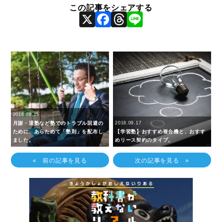
X
Facebook
Threads
Line
2018.09.15
月謝・退塾など塾でのトラブル回避の
2018.09.17
ために、あらためて「塾則」を配布し
【学習塾】おすすめ複合機と、おすす
ました。
めリース契約のタイプ。
« 前の記事を見る
次の記事を見る »