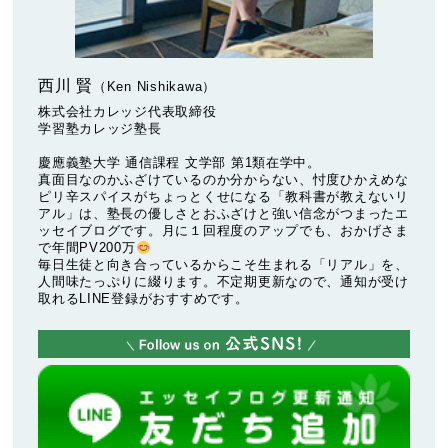
西川 賢
（Ken Nishikawa）
株式会社カレッジ代表取締役
学習塾カレッジ塾長
慶應義塾大学 通信課程 文学部 第1類在学中。
真面目なのかふざけているのか分からない、忖度ひかえめな
ピリ辛スパイスがちょっとくせになる「教科書が教えないリ
アル」は、塾長の優しさとおふざけと強い信念がつまったエ
ッセイブログです。月に１回程度のアップでも、おかげさま
で年間PV200万
毎日生徒と向き合っているからこそ生まれる「リアル」を、
人間味たっぷりに綴ります。不定期更新なので、通知が受け
取れるLINE登録がおすすめです。