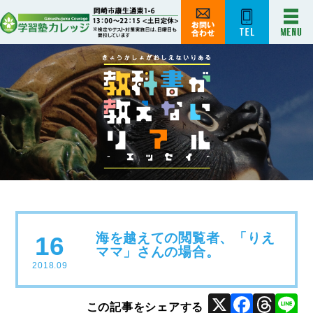
海を越えての閲覧者、「りえ
16
ママ」さんの場合。
2018.09
X
Face
Thr
L