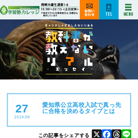
愛知県公立高校入試で真っ先
27
に合格を決めるタイプとは
2018.08
X
Face
Thr
L