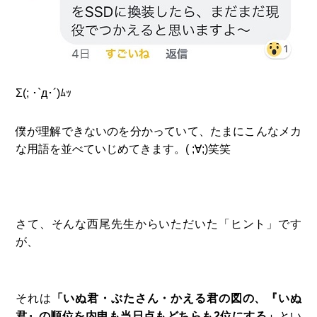
Σ(; ･`д･´)ﾑｯ
僕が理解できないのを分かっていて、たまにこんなメカ
な用語を並べていじめてきます。( ;∀;)笑笑
さて、そんな西尾先生からいただいた「ヒント」です
が、
それは
「いぬ君・ぶたさん・かえる君の図の、『いぬ
君』の順位を内申も当日点もどちらも2位にする」
とい