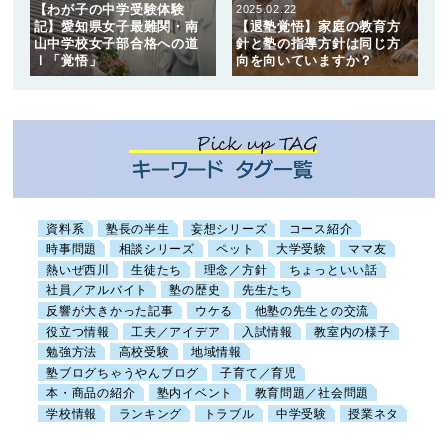
【わが子の中学受験体験
2025.02.22
記】愛知県女子最難関・南
【退塾覚悟】家庭の教育方
山中学校女子部合格への道
針と塾の指導方針は同じ方
Ⅰ「覚悟」
向を向いていますか？
資料系
塾長の半生
妄想シリーズ
コース紹介
時事問題
相談シリーズ
ペット
大学受験
ママ友
熱いぜ西川
生徒たち
理念／方針
ちょっといい話
社員／アルバイト
塾の歴史
先生たち
反響が大きかった記事
ウケる
他塾の先生との交流
役立つ情報
工夫／アイデア
入試情報
教室内の様子
勉強方法
高校受験
地域情報
塾ブログちゃうやんブログ
子育て／育児
本・商品の紹介
塾内イベント
教育問題／社会問題
学校情報
ランキング
トラブル
中学受験
授業ネタ