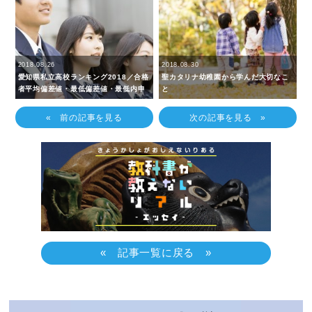
2018.08.26
2018.08.30
愛知県私立高校ランキング2018／合格
聖カタリナ幼稚園から学んだ大切なこ
者平均偏差値・最低偏差値・最低内申
と
« 前の記事を見る
次の記事を見る »
« 記事一覧に戻る »