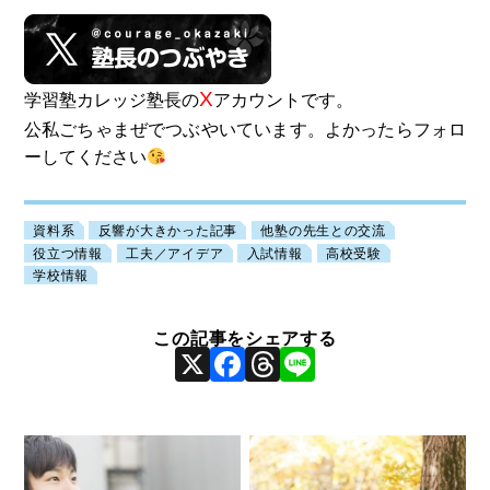
X
学習塾カレッジ塾長の
アカウントです。
公私ごちゃまぜでつぶやいています。よかったらフォロ
ーしてください
資料系
反響が大きかった記事
他塾の先生との交流
役立つ情報
工夫／アイデア
入試情報
高校受験
学校情報
X
Facebook
Threads
Line