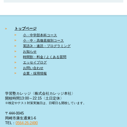
トップページ
小・中学部本科コース
小・中・高徹底個別コース
英語Jr.・速読・プログラミング
お知らせ
時間割・料金 / よくある質問
エッセイブログ
お問い合わせ
企業・採用情報
学習塾カレッジ〈株式会社カレッジ本社〉
開校時間13:00～22:15〈土日定休〉
※検定やテスト対策実施日は、日曜日も開校しています。
〒444-0045
岡崎市康生通東1-6
TEL：
0564-26-2490