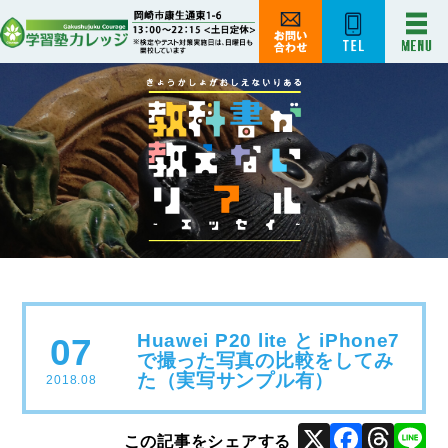
Huawei P20 lite と iPhone7
07
で撮った写真の比較をしてみ
た（実写サンプル有）
2018.08
X
Face
Thr
L