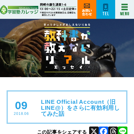
LINE Official Account（旧
09
LINE@）をさらに有効利用し
てみた話
2018.06
X
Face
Thr
L