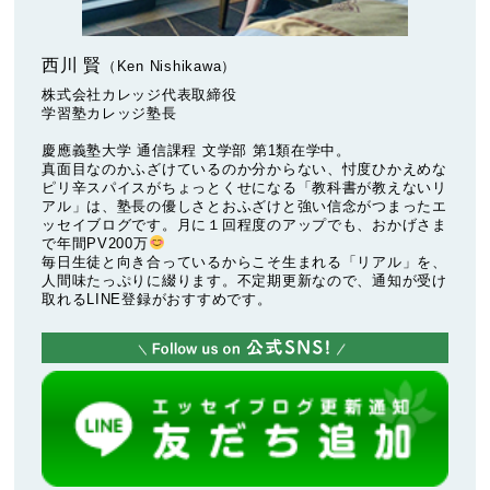
西川 賢
（Ken Nishikawa）
株式会社カレッジ代表取締役
学習塾カレッジ塾長
慶應義塾大学 通信課程 文学部 第1類在学中。
真面目なのかふざけているのか分からない、忖度ひかえめな
ピリ辛スパイスがちょっとくせになる「教科書が教えないリ
アル」は、塾長の優しさとおふざけと強い信念がつまったエ
ッセイブログです。月に１回程度のアップでも、おかげさま
で年間PV200万
毎日生徒と向き合っているからこそ生まれる「リアル」を、
人間味たっぷりに綴ります。不定期更新なので、通知が受け
取れるLINE登録がおすすめです。