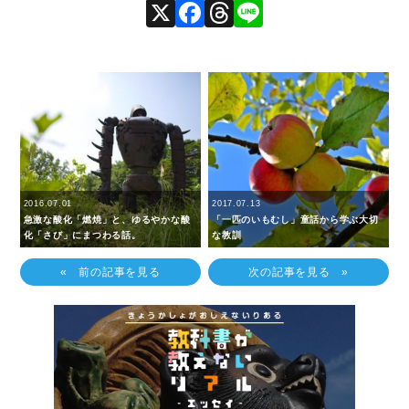
X
Facebook
Threads
Line
2016.07.01
2017.07.13
急激な酸化「燃焼」と、ゆるやかな酸
「一匹のいもむし」童話から学ぶ大切
化「さび」にまつわる話。
な教訓
« 前の記事を見る
次の記事を見る »