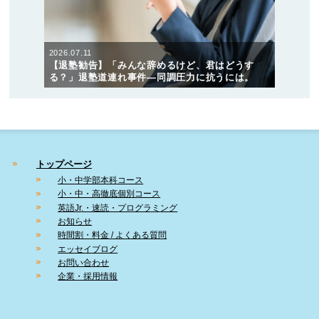
2026.07.11
【退塾勧告】「みんな辞めるけど、君はどうす
る？」退塾道連れ事件―同調圧力に抗うには。
トップページ
小・中学部本科コース
小・中・高徹底個別コース
英語Jr.・速読・プログラミング
お知らせ
時間割・料金 / よくある質問
エッセイブログ
お問い合わせ
企業・採用情報