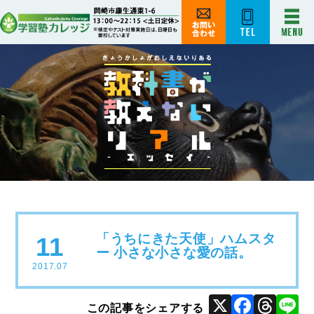
「うちにきた天使」ハムスタ
11
ー 小さな小さな愛の話。
2017.07
X
Face
Thr
L