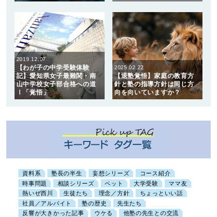
2019.12.07
【わが子の中学受験体験
2025.02.22
記】愛知県女子最難関・南
【退塾覚悟】家庭の教育方
山中学校女子部合格への道
針と塾の指導方針は同じ方
Ⅰ「覚悟」
向を向いていますか？
資料系
塾長の半生
妄想シリーズ
コース紹介
時事問題
相談シリーズ
ペット
大学受験
ママ友
熱いぜ西川
生徒たち
理念／方針
ちょっといい話
社員／アルバイト
塾の歴史
先生たち
反響が大きかった記事
ウケる
他塾の先生との交流