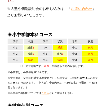
※入塾や個別説明会のお申し込みは、「
お問い合わせ
」
よりお願いいたします。
◈小中学部本科コース
学年
状況
学年
状況
学年
状況
小１
残席
1
小4
満席
中１
満席
小２
残席
2
小５
残席
3
中２
満席
小３
満席
小６
満席
中３
満席
〇…受付可能です。
満席
…空席待ち予約のみ承ります。
※小学部は、各学年定員10名です。
※中学部は、全学年合計で26名定員としていますが、1学年の最大は10名まで
とさせていただきます。（例えば、中1が10名、中2が10名いた場合、中3は6
名となります。）
※各学年の時間割については
こちら
からご確認ください。
◈徹底個別コース