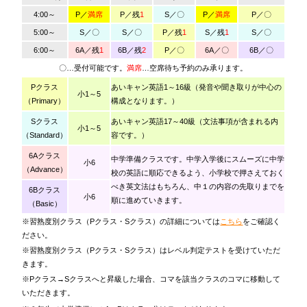
4:00～
P／
満席
P／残
1
S／〇
P／
満席
P／〇
5:00～
S／〇
S／〇
P／残
1
S／残
1
S／〇
6:00～
6A／残
1
6B／残
2
P／〇
6A／〇
6B／〇
〇…受付可能です。
満席
…空席待ち予約のみ承ります。
Pクラス
あいキャン英語1～16級（発音や聞き取りが中心の
小1～5
（Primary）
構成となります。）
Sクラス
あいキャン英語17～40級（文法事項が含まれる内
小1～5
（Standard）
容です。）
6Aクラス
中学準備クラスです。中学入学後にスムーズに中学
小6
（Advance）
校の英語に順応できるよう、小学校で押さえておく
べき英文法はもちろん、中１の内容の先取りまでを
6Bクラス
小6
順に進めていきます。
（Basic）
※習熟度別クラス（Pクラス・Sクラス）の詳細については
こちら
をご確認く
ださい。
※習熟度別クラス（Pクラス・Sクラス）はレベル判定テストを受けていただ
きます。
※Pクラス→Sクラスへと昇級した場合、コマを該当クラスのコマに移動して
いただきます。