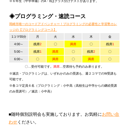
※６年生（中学準備）のA・Bはクラス分けテストがあります。
◈プログラミング・速読コース
岡崎市唯一のコードアドベンチャー！プログラミングの必要性と学習塾カレ
ッジの【プログラミングコース】
1コマ55分
月
火
水
木
金
4:00～
残席
2
〇
満席
〇
残席
1
5:00～
残席
1
満席
〇
残席
2
〇
6:00～
〇
満席
〇
満席
〇
〇…受付可能です。
満席
…空席待ち予約のみ承ります。
※速読・プログラミングは、いずれかのみの受講も、週２コマでのW受講も
可能です。
※各コマ定員６名（プログラミング：小中高（高校生は中学からの継続受講
のみ受講可）／速読：小中高）
■随時個別説明会も実施しております。お気軽に
お問い合
わせ
ください。