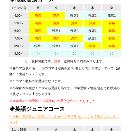
1コマ55分
月
火
水
木
金
4:00～
満席
満席
残席
1
残席
2
残席
1
5:00～
満席
満席
満席
満席
満席
6:00～
満席
残席
1
残席
2
残席
1
満席
7:00～
満席
満席
満席
残席
1
満席
8:00～
残席
2
残席
1
残席
1
満席
満席
9:00～
〇
〇
〇
〇
〇
〇…受付可能です。
満席
…空席待ち予約のみ承ります。
※各コマ定員６名、一部のコマは定員を最大8名としていますが、すべて【講
師１：生徒１～２】です。
※１コマ１教科での受講になります。
※小学部本科生は１コマから受講可能です。中学受験SP生を含むそれ以外の
生徒は２コマ以上となります。
※本年度の中学受験SP（現小6）の受付は終了いたしました。
◈英語ジュニアコース
中学校「英語格差」問題に立ち向かう！学習塾カレッジの【英語ジュニアコ
ース】
1コマ55分
月
火
水
木
金