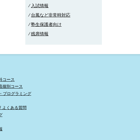
⁄
入試情報
⁄
台風など非常時対応
⁄
塾生保護者向け
⁄
残席情報
科コース
底個別コース
読・プログラミング
/ よくある質問
グ
報