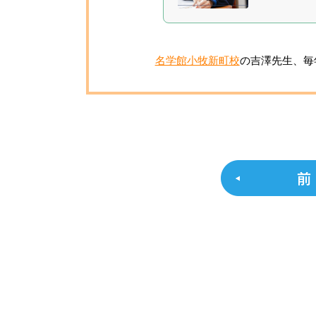
名学館小牧新町校
の吉澤先生、毎