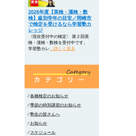
2026年度【英検・漢検・数
検】級別学年の目安／岡崎市
で検定を受けるなら学習塾カ
レッジ
〈現在受付中の検定〉 第２回英
検・漢検・数検を受付中です。
学習塾カレ
…詳しく見る
⁄
各種検定のお知らせ
⁄
季節の特別講習のお知らせ
⁄
塾生の皆さんへ
⁄
お知らせ
⁄
スケジュール