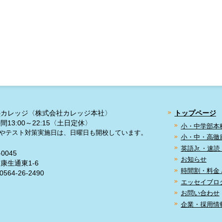
塾カレッジ〈株式会社カレッジ本社〉
トップページ
間13:00～22:15〈土日定休〉
小・中学部本
やテスト対策実施日は、日曜日も開校しています。
小・中・高徹
英語Jr.・速
-0045
お知らせ
康生通東1-6
時間割・料金 
0564-26-2490
エッセイブロ
お問い合わせ
企業・採用情