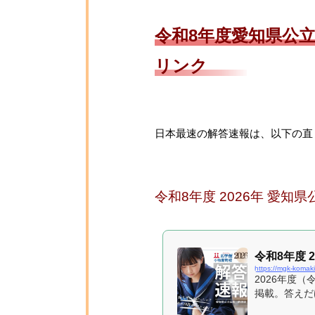
令和8年度愛知県公
リンク
日本最速の解答速報は、以下の直
令和8年度 2026年 愛
令和8年度 
https://mgk-koma
2026年度
掲載。答えだ
点に役立ちま