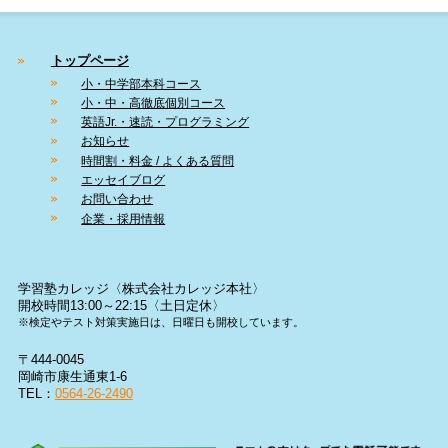
トップページ
小・中学部本科コース
小・中・高徹底個別コース
英語Jr.・速読・プログラミング
お知らせ
時間割・料金 / よくある質問
エッセイブログ
お問い合わせ
企業・採用情報
学習塾カレッジ〈株式会社カレッジ本社〉
開校時間13:00～22:15〈土日定休〉
※検定やテスト対策実施日は、日曜日も開校しています。
〒444-0045
岡崎市康生通東1-6
TEL：
0564-26-2490